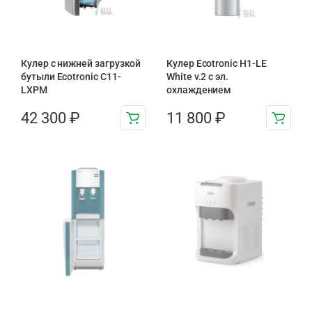
Кулер с нижней загрузкой
Кулер Ecotronic H1-LE
бутыли Ecotronic C11-
White v.2 с эл.
LXPM
охлаждением
42 300
₽
11 800
₽