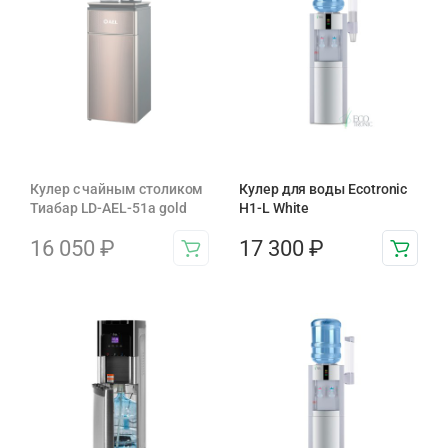
Кулер с чайным столиком
Кулер для воды Ecotronic
Тиабар LD-AEL-51а gold
H1-L White
16 050
₽
17 300
₽