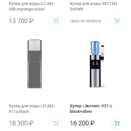
Кулер для воды LC-AEL-
Кулер для воды VATTEN
58b marengo/silver
D45WK
13 700
₽
Цена по запросу
Кулер для воды LD-AEL-
Кулер «Экочип» V21-L
811a black
black+silver
18 300
₽
16 200
₽