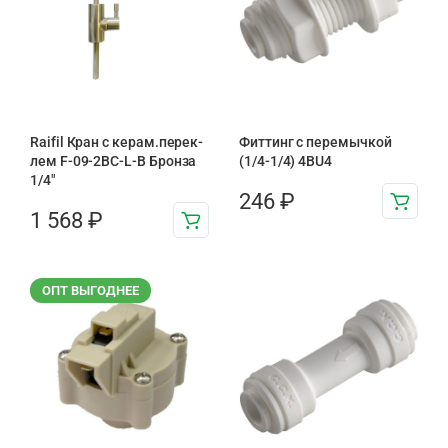
Raifil Кран с керам.перек-
Фиттинг с перемычкой
лем F-09-2BC-L-B Бронза
(1/4-1/4) 4BU4
1/4″
246
₽
1 568
₽
ОПТ ВЫГОДНЕЕ