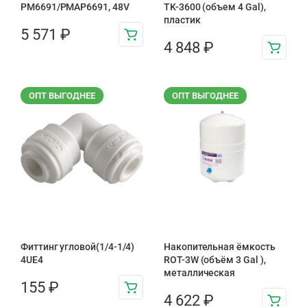
PM6691/PMAP6691, 48V
TK-3600 (объем 4 Gal),
пластик
5 571
₽
4 848
₽
ОПТ ВЫГОДНЕЕ
ОПТ ВЫГОДНЕЕ
Фиттинг угловой(1/4-1/4)
Накопительная ёмкость
4UE4
ROT-3W (объём 3 Gal ),
металлическая
155
₽
4 622
₽