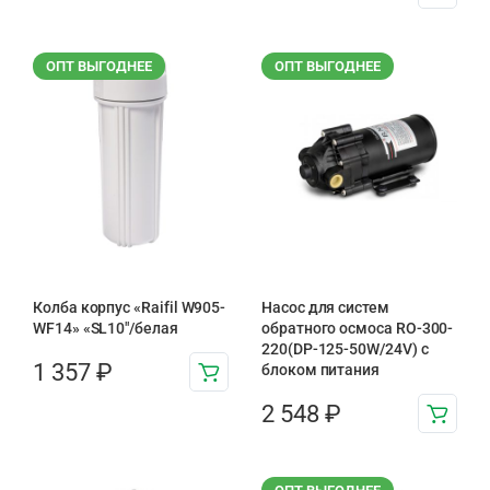
ОПТ ВЫГОДНЕЕ
ОПТ ВЫГОДНЕЕ
Колба корпус «Raifil W905-
Насос для систем
WF14» «SL10″/белая
обратного осмоса RO-300-
220(DP-125-50W/24V) с
1 357
₽
блоком питания
2 548
₽