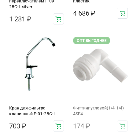
переключателем F-09-
пластик
2BC-L silver
4 686
₽
1 281
₽
ОПТ ВЫГОДНЕЕ
Кран для фильтра
Фиттинг угловой(1/4-1/4)
клавишный F-01-2BC-L
4SE4
703
₽
174
₽