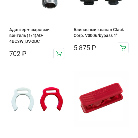
Адаптер + шаровый
Байпасный клапан Clack
вентиль (1/4)AD-
Corp. V3006/bypass 1″
4BC3W_BV-2BC
5 875
₽
702
₽