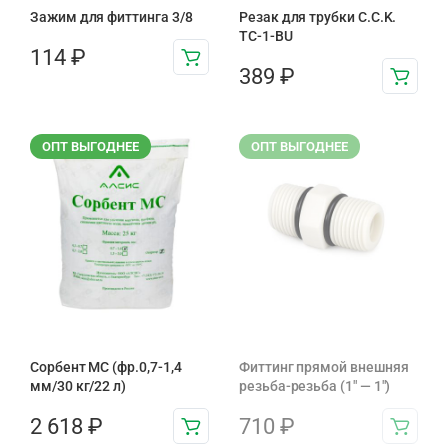
Зажим для фиттинга 3/8
Резак для трубки C.C.K.
TC-1-BU
114
₽
389
₽
ОПТ ВЫГОДНЕЕ
ОПТ ВЫГОДНЕЕ
Сорбент МС (фр.0,7-1,4
Фиттинг прямой внешняя
мм/30 кг/22 л)
резьба-резьба (1" — 1")
2 618
₽
710
₽