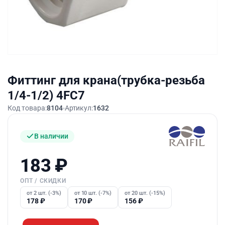
Фиттинг для крана(трубка-резьба
1/4-1/2) 4FC7
Код товара:
8104
Артикул:
1632
В наличии
183
₽
ОПТ / СКИДКИ
от 2 шт. (-3%)
от 10 шт. (-7%)
от 20 шт. (-15%)
178
₽
170
₽
156
₽