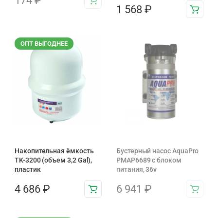
174
₽
1 568
₽
ОПТ ВЫГОДНЕЕ
Накопительная ёмкость
Бустерный насос AquaPro
TK-3200 (объем 3,2 Gal),
PMAP6689 с блоком
пластик
питания, 36v
4 686
₽
6 941
₽