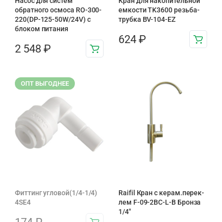
Насос для систем
Кран для накопительной
обратного осмоса RO-300-
емкости TK3600 резьба-
220(DP-125-50W/24V) с
трубка BV-104-EZ
блоком питания
624
₽
2 548
₽
ОПТ ВЫГОДНЕЕ
Фиттинг угловой(1/4-1/4)
Raifil Кран с керам.перек-
4SE4
лем F-09-2BC-L-B Бронза
1/4″