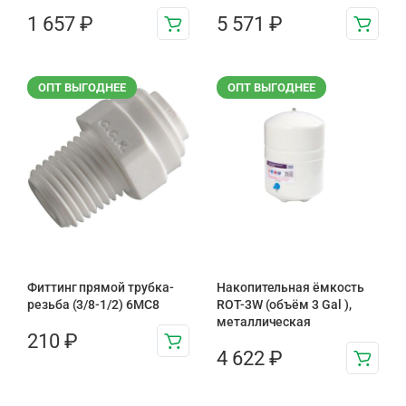
1 657
₽
5 571
₽
ОПТ ВЫГОДНЕЕ
ОПТ ВЫГОДНЕЕ
Фиттинг прямой трубка-
Накопительная ёмкость
резьба (3/8-1/2) 6MC8
ROT-3W (объём 3 Gal ),
металлическая
210
₽
4 622
₽