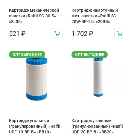
Картридж механической
Картридж намоточный
очистки «Raifil SC-30-5»
мех. очистки «Raifil SC-
«SL30»
20W-BP-25» «20BB»
521
₽
1 702
₽
ОПТ ВЫГОДНЕЕ
ОПТ ВЫГОДНЕЕ
Картридж угольный
Картридж угольный
(гранулированный) «Raifil
(гранулированный) «Raifil
UDF-10-BP-B» «BB10»
UDF-20-BP-B» «BB20»