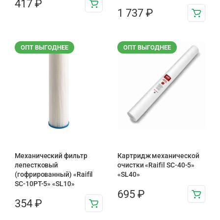
417
₽
1 737
₽
ОПТ ВЫГОДНЕЕ
ОПТ ВЫГОДНЕЕ
Механический фильтр
Картридж механической
лепестковый
очистки «Raifil SC-40-5»
(гофрированный) «Raifil
«SL40»
SC-10PT-5» «SL10»
695
₽
354
₽