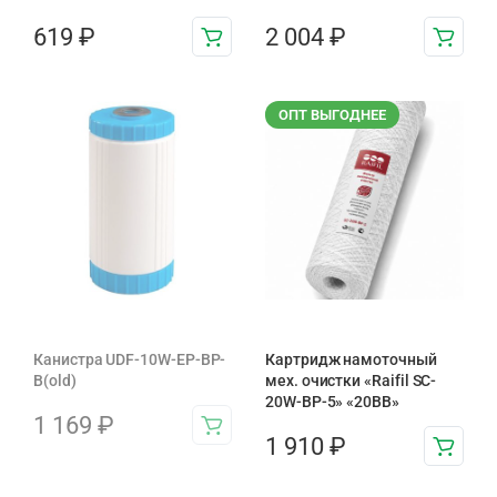
619
₽
2 004
₽
ОПТ ВЫГОДНЕЕ
Канистра UDF-10W-EP-BP-
Картридж намоточный
B(old)
мех. очистки «Raifil SC-
20W-BP-5» «20BB»
1 169
₽
1 910
₽