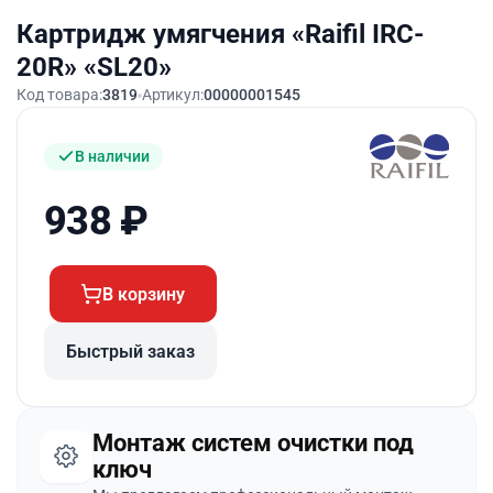
Картридж умягчения «Raifil IRC-
20R» «SL20»
Код товара:
3819
Артикул:
00000001545
В наличии
938
₽
В корзину
Быстрый заказ
Монтаж систем очистки под
ключ