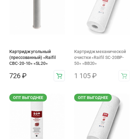
Картридж угольный
Картридж механической
(прессованный) «Raifil
очистки «Raifil SC-20BP-
CBC-20-10» «SL20»
50» «BB20»
726
₽
1 105
₽
ОПТ ВЫГОДНЕЕ
ОПТ ВЫГОДНЕЕ