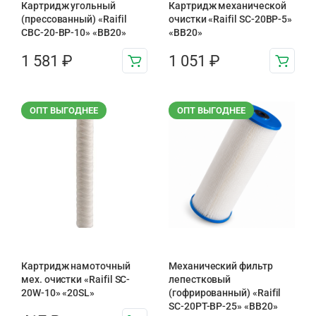
Картридж угольный
Картридж механической
(прессованный) «Raifil
очистки «Raifil SC-20BP-5»
CBC-20-BP-10» «BB20»
«BB20»
1 581
₽
1 051
₽
ОПТ ВЫГОДНЕЕ
ОПТ ВЫГОДНЕЕ
Картридж намоточный
Механический фильтр
мех. очистки «Raifil SC-
лепестковый
20W-10» «20SL»
(гофрированный) «Raifil
SC-20PT-ВР-25» «BB20»