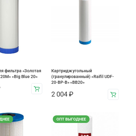
ля фильтра «Золотая
Картридж угольный
20М» «Big Blue 20»
(гранулированный) «Raifil UDF-
20-BP-B» «BB20»
₽
2 004
₽
ДНЕЕ
ОПТ ВЫГОДНЕЕ