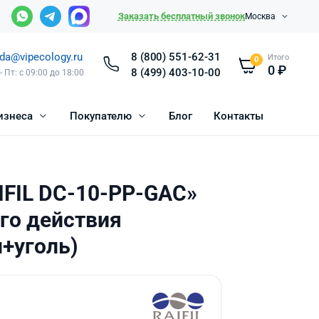
Заказать бесплатный звонок
Москва
da@vipecology.ru
8 (800) 551-62-31
Итого
0
0
₽
8 (499) 403-10-00
- Пт: с 09:00 до 18:00
изнеса
Покупателю
Блог
Контакты
IFIL DC-10-PP-GAC»
го действия
+уголь)