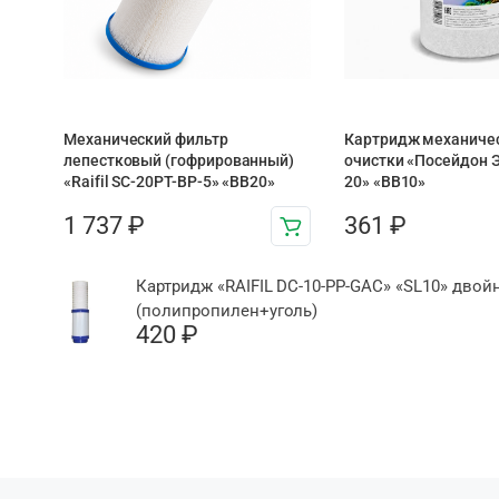
Механический фильтр
Картридж механиче
лепестковый (гофрированный)
очистки «Посейдон 
«Raifil SC-20PT-ВР-5» «BB20»
20» «ВВ10»
1 737
₽
361
₽
Картридж «RAIFIL DC-10-PP-GAC» «SL10» двой
(полипропилен+уголь)
420
₽