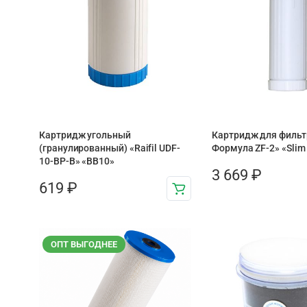
Картридж угольный
Картридж для фильт
(гранулированный) «Raifil UDF-
Формула ZF-2» «Slim 
10-BP-B» «BB10»
3 669
₽
619
₽
ОПТ ВЫГОДНЕЕ