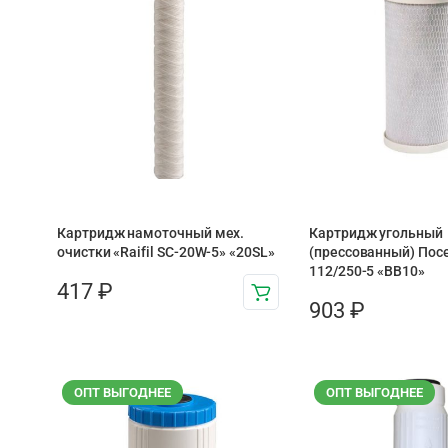
Картридж намоточный мех.
Картридж угольный
очистки «Raifil SC-20W-5» «20SL»
(прессованный) Пос
112/250-5 «BB10»
417
₽
903
₽
ОПТ ВЫГОДНЕЕ
ОПТ ВЫГОДНЕЕ