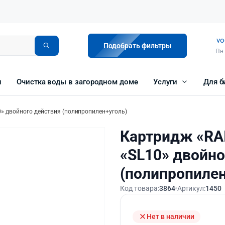
vo
Подобрать фильтры
Пн 
и
Очистка воды в загородном доме
Услуги
Для б
0» двойного действия (полипропилен+уголь)
Картридж «RA
«SL10» двойно
(полипропилен
Код товара:
3864
Артикул:
1450
Нет в наличии