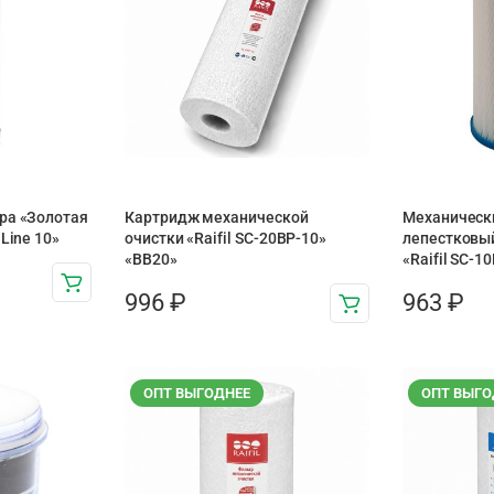
ра «Золотая
Картридж механической
Механическ
Line 10»
очистки «Raifil SC-20BP-10»
лепестковы
«BB20»
«Raifil SC-1
996
₽
963
₽
ОПТ ВЫГОДНЕЕ
ОПТ ВЫГО