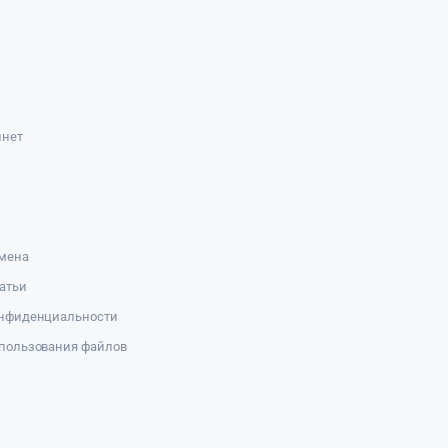
инет
амена
атьи
онфиденциальности
пользования файлов