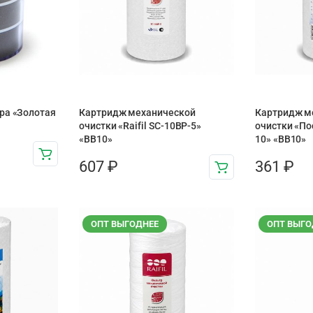
ра «Золотая
Картридж механической
Картридж м
очистки «Raifil SC-10BP-5»
очистки «По
«BB10»
10» «ВВ10»
607
₽
361
₽
ОПТ ВЫГОДНЕЕ
ОПТ ВЫГО