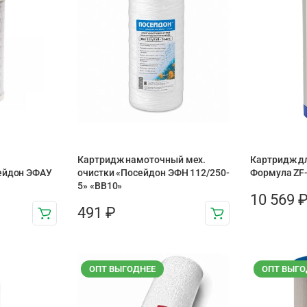
Картридж намоточный мех.
Картридж д
ейдон ЭФАУ
очистки «Посейдон ЭФН 112/250-
Формула ZF-
5» «BB10»
10 569
491
₽
ОПТ ВЫГОДНЕЕ
ОПТ ВЫГО