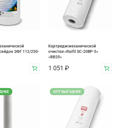
еханической
Картридж механической
сейдон ЭФГ 112/250-
очистки «Raifil SC-20BP-5»
«BB20»
1 051
₽
ДНЕЕ
ОПТ ВЫГОДНЕЕ