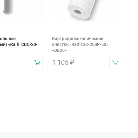
гольный
Картридж механической
й) «Raifil CBC-20-
очистки «Raifil SC-20BP-50»
«BB20»
1 105
₽