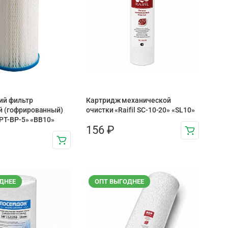
ий фильтр
Картридж механической
й (гофрированный)
очистки «Raifil SC-10-20» «SL10»
0PT-ВР-5» «BB10»
156
₽
ДНЕЕ
ОПТ ВЫГОДНЕЕ