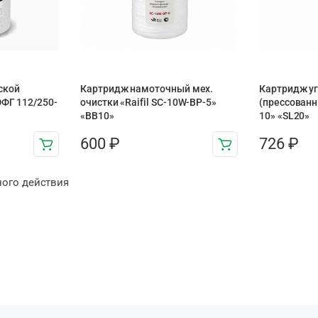
ской
Картридж намоточный мех.
Картридж у
ЭФГ 112/250-
очистки «Raifil SC-10W-BP-5»
(прессованны
«BB10»
10» «SL20»
600
₽
726
₽
ного действия