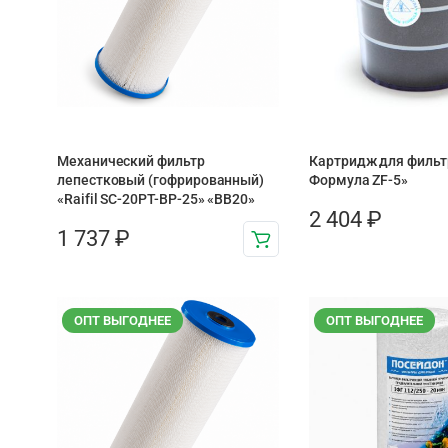
Механический фильтр
Картридж для фильт
лепестковый (гофрированный)
Формула ZF-5»
«Raifil SC-20PT-ВР-25» «BB20»
2 404
₽
1 737
₽
ОПТ ВЫГОДНЕЕ
ОПТ ВЫГОДНЕЕ