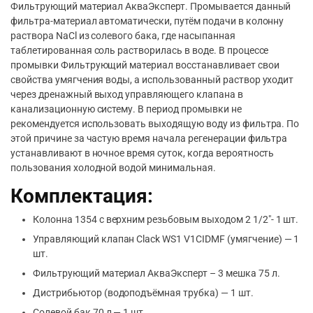
Фильтрующий материал
АкваЭксперт
. Промывается данный
фильтра-материал автоматически, путём подачи в колонну
раствора NaCl из солевого бака, где насыпанная
таблетированная соль растворилась в воде. В процессе
промывки Фильтрующий материал восстанавливает свои
свойства умягчения воды, а использованный раствор уходит
через дренажный выход управляющего клапана в
канализационную систему. В период промывки не
рекомендуется использовать выходящую воду из фильтра. По
этой причине за частую время начала регенерации фильтра
устанавливают в ночное время суток, когда вероятность
пользования холодной водой минимальная.
Комплектация:
Колонна 1354 с верхним резьбовым выходом 2 1/2″- 1 шт.
Управляющий клапан Clack WS1 V1CIDMF (умягчение) — 1
шт.
Фильтрующий материал
АкваЭксперт
– 3 мешка 75 л.
Дистрибьютор (водоподъёмная трубка) — 1 шт.
Солевой бак 70 л — 1 шт.