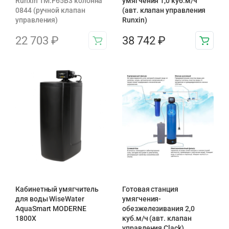
Runxin TM.F65B3 колонна
умягчения 1,0 куб.м/ч
0844 (ручной клапан
(авт. клапан управления
управления)
Runxin)
22 703
₽
38 742
₽
Кабинетный умягчитель
Готовая станция
для воды WiseWater
умягчения-
AquaSmart MODERNE
обезжелезивания 2,0
1800X
куб.м/ч (авт. клапан
управления Clack)