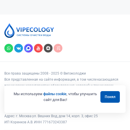
Все права защищены 2008 - 2025 © Випэколоджи
Вся представленная на сайте информация, в том числе касающаяся
технических характеристик оборудования, условий и технических
возможностей подключения, наличия на складе, стоимости товаров и
Мы используем
файлы cookie
, чтобы улучшить
Понял
услуг, носит информационный характер и ни при каких условиях не
сайт для Вас!
является публичной офертой, определяемой положениями статьи 437
Гражданского кодекса РФ.
Адрес: г. Москва ул. Вешних Вод, дом 14, корп. 3, офис 25
ИП Коренков А.В. ИНН 771673243387