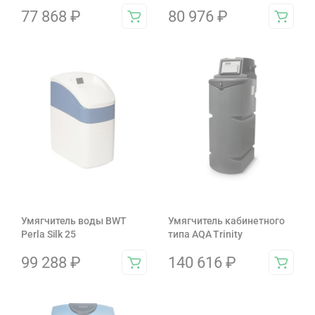
77 868
₽
80 976
₽
Умягчитель воды BWT
Умягчитель кабинетного
Perla Silk 25
типа AQA Trinity
99 288
₽
140 616
₽