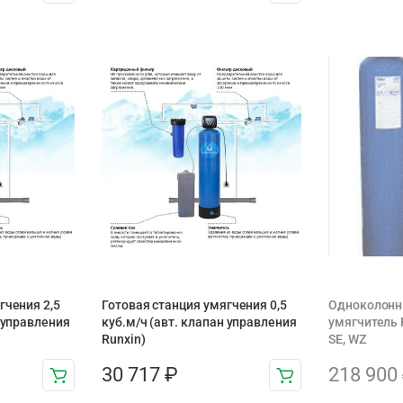
гчения 2,5
Готовая станция умягчения 0,5
Одноколонн
н управления
куб.м/ч (авт. клапан управления
умягчитель 
Runxin)
SE, WZ
30 717
₽
218 900