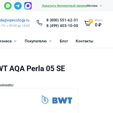
Заказать бесплатный звонок
Москва
da@vipecology.ru
8 (800) 551-62-31
Итого
0
0
₽
8 (499) 403-10-00
- Пт: с 09:00 до 18:00
изнеса
Покупателю
Блог
Контакты
T AQA Perla 05 SE
44944RU