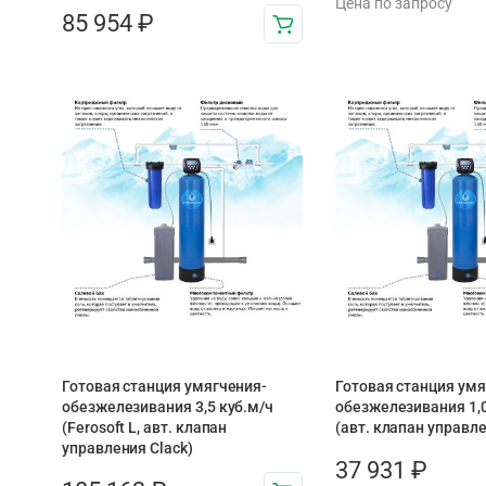
Цена по запросу
85 954
₽
Готовая станция умягчения-
Готовая станция умя
обезжелезивания 3,5 куб.м/ч
обезжелезивания 1,0
(Ferosoft L, авт. клапан
(авт. клапан управле
управления Clack)
37 931
₽