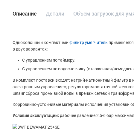
Описание
Детали
Объем загрузок для ум
Одноколонный компактный
фильтр умягчитель
применяется 
в двух вариантах:
С управлением по таймеру,
С управлением по водосчетчику (отложенная/немедленн
В комплект поставки входят: натрий-катионитный фильтр в
электронным управлением, регулятором остаточной жесткос
шланг сброса промывной воды в дренаж сетевой трансформа
Коррозийно-устойчивые материалы исполнения установки об
Условия эксплуатации:
рабочее давление 2,5-6 бар максима