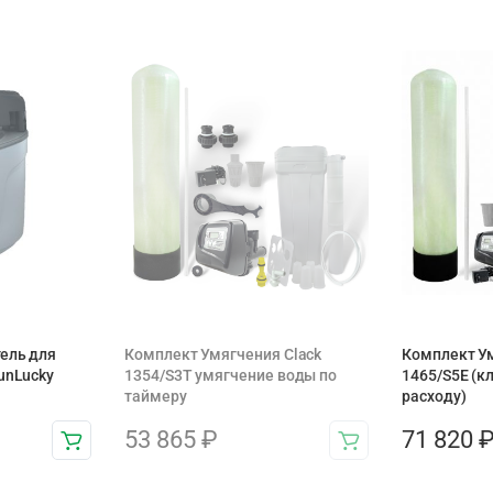
ель для
Комплект Умягчения Clack
Комплект Ум
unLucky
1354/S3T умягчение воды по
1465/S5E (к
таймеру
расходу)
53 865
₽
71 820