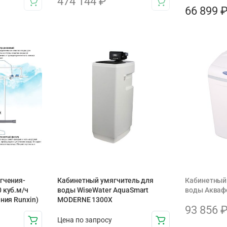
474 144
₽
66 899
гчения-
Кабинетный умягчитель для
Кабинетный
 куб.м/ч
воды WiseWater AquaSmart
воды Аквафо
ния Runxin)
MODERNE 1300X
93 856
Цена по запросу