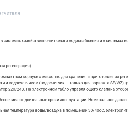
ягчителя
в системах хозяйственно-питьевого водоснабжения и в системах в
ая регенерация)
 компактном корпусе с емкостью для хранения и приготовления ре
ти и водосчетчиком (водосчетчик — только для варианта SE/WZ) 
тор 220/24В. На электронном табло управляющего клапана отобр
еспечивают длительные сроки эксплуатации. Номинальное давлени
льная температура воды/воздуха в помещении 30/40оС, электропита