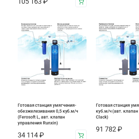
105 163
₽
Готовая станция умягчения-
Готовая станция умя
обезжелезивания 0,5 куб.м/ч
куб.м/ч (авт. клапа
(Ferosoft L, авт. клапан
Clack)
управления Runxin)
91 782
₽
34 114
₽