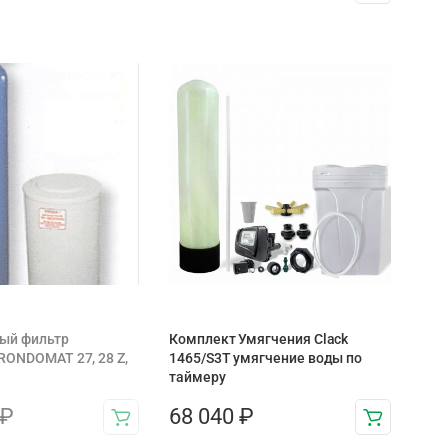
ый фильтр
Комплект Умягчения Clack
RONDOMAT 27, 28 Z,
1465/S3T умягчение воды по
таймеру
₽
68 040
₽