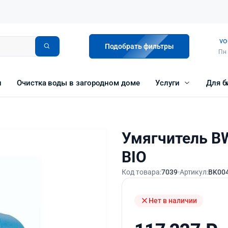
vo
Подобрать фильтры
Пн 
и
Очистка воды в загородном доме
Услуги
Для б
Умягчитель BW
BIO
Код товара:
7039
Артикул:
BK00
Нет в наличии