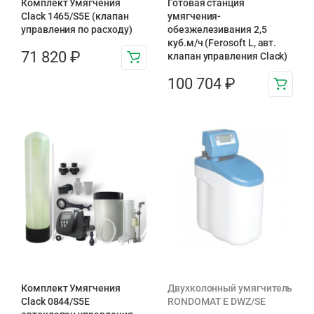
Комплект Умягчения
Готовая станция
Clack 1465/S5E (клапан
умягчения-
управления по расходу)
обезжелезивания 2,5
куб.м/ч (Ferosoft L, авт.
71 820
₽
клапан управления Clack)
100 704
₽
Комплект Умягчения
Двухколонный умягчитель
Clack 0844/S5E
RONDOMAT E DWZ/SE