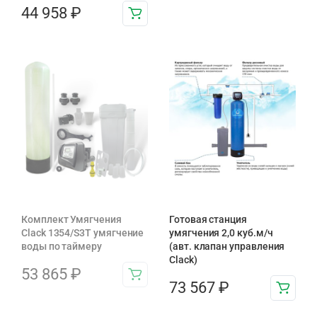
44 958
₽
Комплект Умягчения
Готовая станция
Clack 1354/S3T умягчение
умягчения 2,0 куб.м/ч
воды по таймеру
(авт. клапан управления
Clack)
53 865
₽
73 567
₽