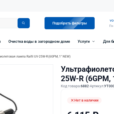
vo
Подобрать фильтры
Пн 
и
Очистка воды в загородном доме
Услуги
Для б
олетовая лампа Raifil UV-25W-R (6GPM, 1″ NEW)
Ультрафиолето
25W-R (6GPM, 
Код товара:
6882
Артикул:
УТ00
Нет в наличии