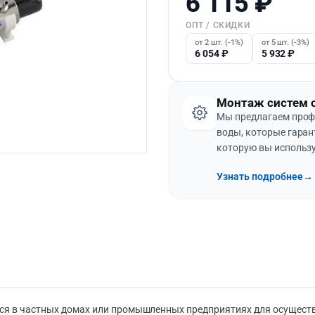
6 115
₽
ОПТ / СКИДКИ
от 2 шт. (-1%)
от 5 шт. (-3%)
6 054
₽
5 932
₽
Монтаж систем 
Мы предлагаем проф
воды, которые гаран
которую вы использу
Узнать подробнее
→
ся в частных домах или промышленных предприятиях для осуществ