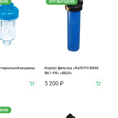
ДНЕЕ
ОПТ ВЫГОДНЕЕ
 стиральной машины
Корпус фильтра «Raifil PS B898-
BK1-PR» «BB20»
5 200
₽
ДНЕЕ