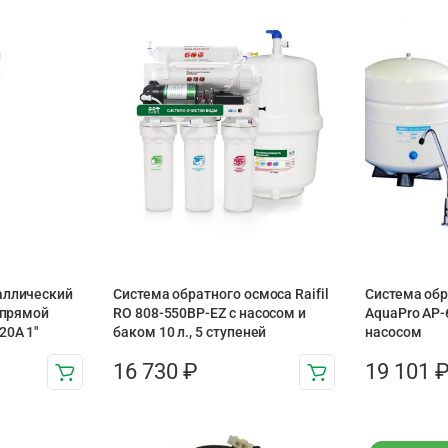
аллический
Система обратного осмоса Raifil
Система обр
с прямой
RO 808-550BP-EZ с насосом и
AquaPro AP-6
20A 1″
баком 10 л., 5 ступеней
насосом
16 730
₽
19 101