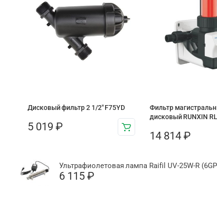
Дисковый фильтр 2 1/2″ F75YD
Фильтр магистраль
дисковый RUNXIN R
5 019
₽
14 814
₽
Ультрафиолетовая лампа Raifil UV-25W-R (6GP
6 115
₽