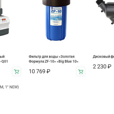
ный
Фильтр для воды «Золотая
Дисковый фи
L-Q01
Формула ZF-10» «Big Blue 10»
2 230
₽
10 769
₽
M, 1″ NEW)