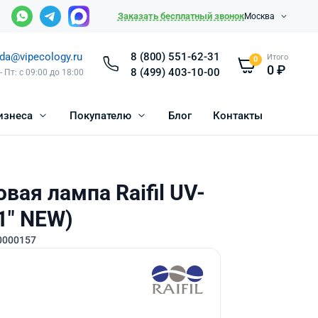
Заказать бесплатный звонок
Москва
da@vipecology.ru
8 (800) 551-62-31
Итого
0
0
₽
8 (499) 403-10-00
- Пт: с 09:00 до 18:00
изнеса
Покупателю
Блог
Контакты
вая лампа Raifil UV-
1″ NEW)
0000157