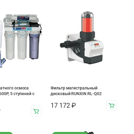
атного осмоса
Фильтр магистральный
00P, 5 ступеней с
дисковый RUNXIN RL-Q02
17 172
₽
₽