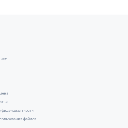
инет
амена
атьи
онфиденциальности
пользования файлов