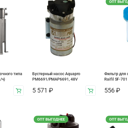
ОПТ ВЫГО
очного типа
Бустерный насос Aquapro
Фильтр для
/ч)
PM6691/PMAP6691, 48V
Raifil SF-701
5 571
₽
556
₽
ОПТ ВЫГОДНЕЕ
ОПТ ВЫГО