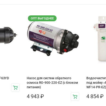
ОПТ ВЫГОДНЕЕ
 F63YD
Насос для систем обратного
Водоочисти
осмоса RO-900-220-EZ (с блоком
под мойку «R
питания)
WF14-PR-EZ)
4 943
₽
4 854
₽