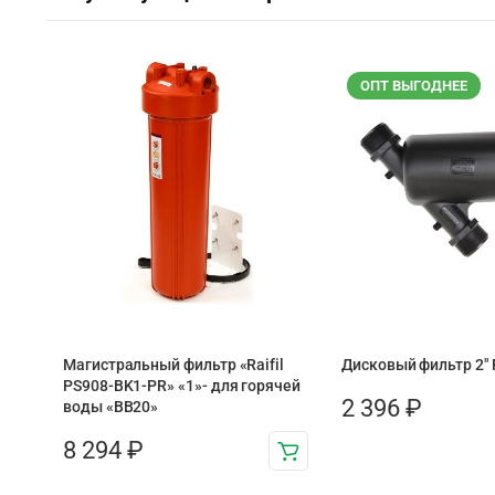
ОПТ ВЫГОДНЕЕ
Магистральный фильтр «Raifil
Дисковый фильтр 2″
PS908-BK1-PR» «1»- для горячей
2 396
₽
воды «BB20»
8 294
₽