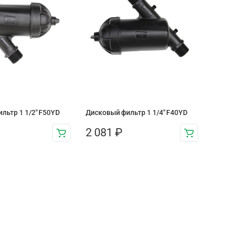
льтр 1 1/2" F50YD
Дисковый фильтр 1 1/4″ F40YD
2 081
₽