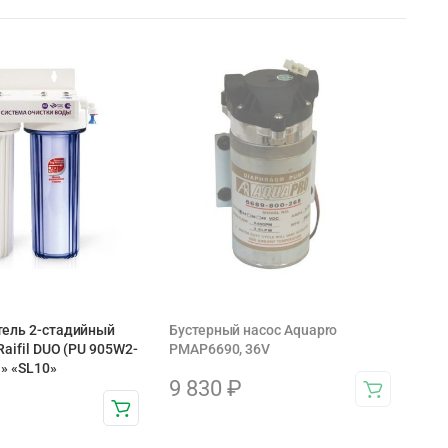
тель 2-стадийный
Бустерный насос Aquapro
aifil DUO (PU 905W2-
PMAP6690, 36V
» «SL10»
9 830
₽