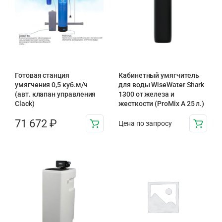
Готовая станция
Кабинетный умягчитель
умягчения 0,5 куб.м/ч
для воды WiseWater Shark
(авт. клапан управления
1300 от железа и
Clack)
жесткости (ProMix A 25 л.)
71 672
₽
Цена по запросу