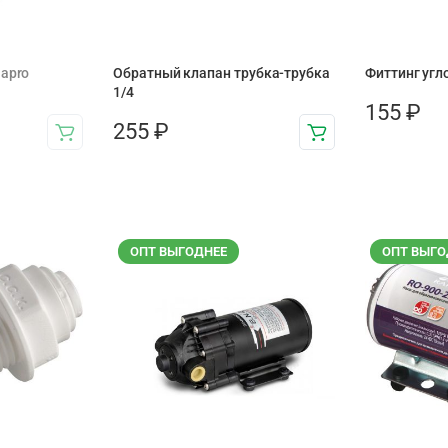
uapro
Обратный клапан трубка-трубка
Фиттинг угл
1/4
155
₽
255
₽
ОПТ ВЫГОДНЕЕ
ОПТ ВЫГО