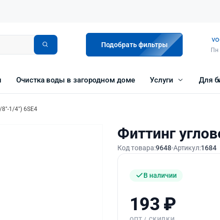
vo
Подобрать фильтры
Пн 
и
Очистка воды в загородном доме
Услуги
Для б
/8"-1/4") 6SE4
Фиттинг углово
Код товара:
9648
Артикул:
1684
В наличии
193
₽
ОПТ / СКИДКИ