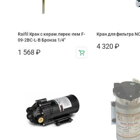
Raifil Кран с керам.перек-лем F-
Кран для фильтра N
09-2BC-L-B Бронза 1/4″
4 320
₽
1 568
₽