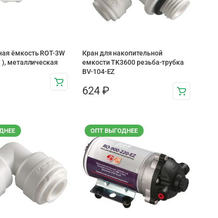
ная ёмкость ROT-3W
Кран для накопительной
l ), металлическая
емкости TK3600 резьба-трубка
BV-104-EZ
624
₽
ДНЕЕ
ОПТ ВЫГОДНЕЕ