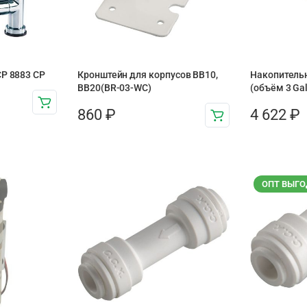
CP 8883 CP
Кронштейн для корпусов BB10,
Накопитель
BB20(BR-03-WC)
(объём 3 Ga
860
₽
4 622
₽
ОПТ ВЫГО