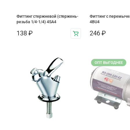
Фиттинг стержневой (стержень-
Фиттинг с перемычко
резьба 1/4-1/4) 4SA4
4BU4
138
₽
246
₽
ОПТ ВЫГОДНЕЕ