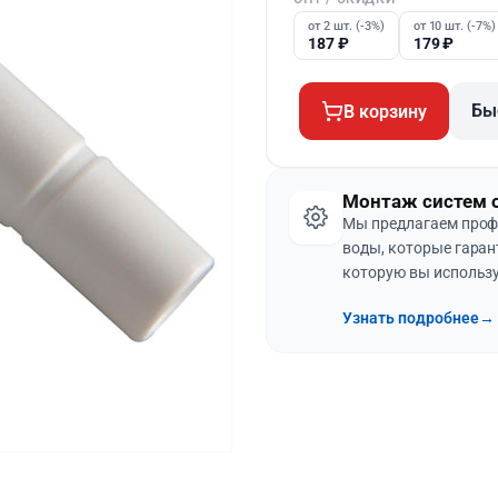
от 2 шт. (-3%)
от 10 шт. (-7%)
187
₽
179
₽
Бы
В корзину
Монтаж систем 
Мы предлагаем проф
воды, которые гаран
которую вы использу
Узнать подробнее
→