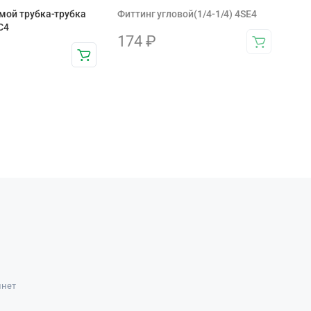
мой трубка-трубка
Фиттинг угловой(1/4-1/4) 4SE4
C4
174
₽
инет