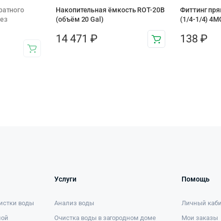
ратного
Накопительная ёмкость ROT-20B
Фиттинг пря
ез
(объём 20 Gal)
(1/4-1/4) 4M
14 471
₽
138
₽
Услуги
Помощь
истки воды
Анализ воды
Личный каб
ной
Очистка воды в загородном доме
Мои заказы