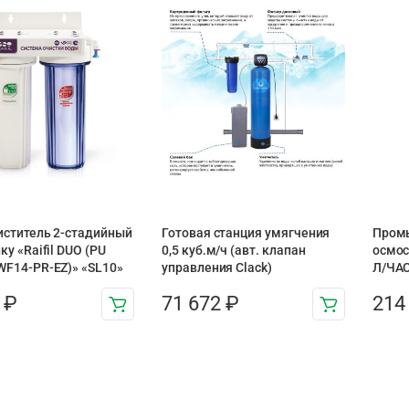
ститель 2-стадийный
Готовая станция умягчения
Пром
ку «Raifil DUO (PU
0,5 куб.м/ч (авт. клапан
осмос
F14-PR-EZ)» «SL10»
управления Clack)
Л/ЧАС
4
₽
71 672
₽
214