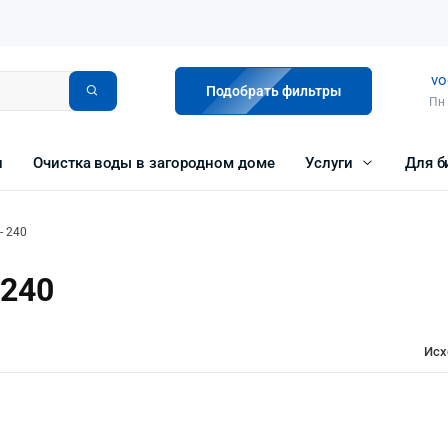
vo
Подобрать фильтры
Пн 
и
Очистка воды в загородном доме
Услуги
Для б
- 240
 240
Исх