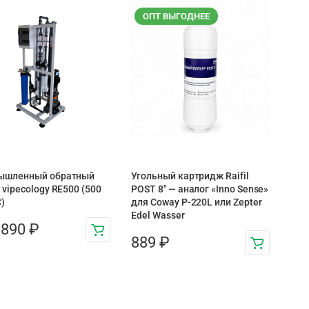
ОПТ ВЫГОДНЕЕ
ышленный обратный
Угольный картридж Raifil
 vipecology RE500 (500
POST 8″ — аналог «Inno Sense»
)
для Coway P-220L или Zepter
Edel Wasser
 890
₽
889
₽