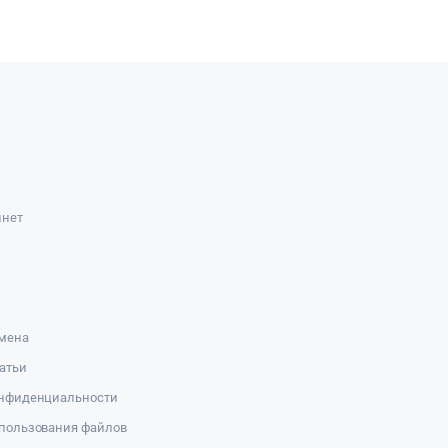
инет
амена
атьи
онфиденциальности
пользования файлов