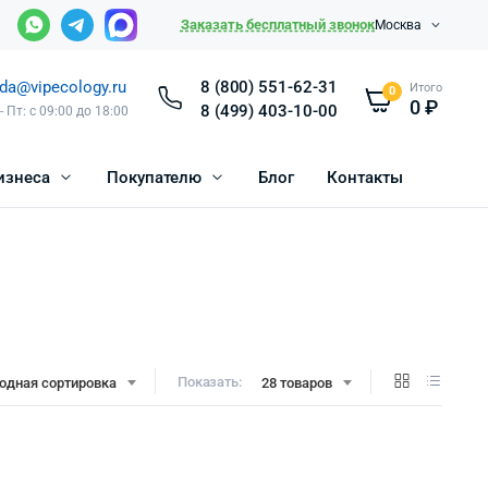
Заказать бесплатный звонок
Москва
da@vipecology.ru
8 (800) 551-62-31
Итого
0
0
₽
8 (499) 403-10-00
- Пт: с 09:00 до 18:00
изнеса
Покупателю
Блог
Контакты
Показать:
одная сортировка
28 товаров