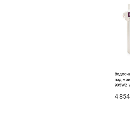
Водоочи
под мой
905W2-W
4 85