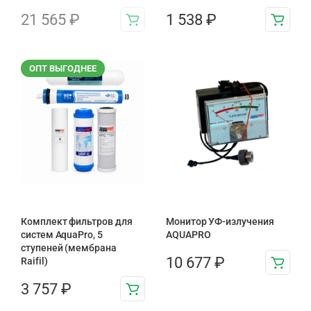
21 565
₽
1 538
₽
ОПТ ВЫГОДНЕЕ
Комплект фильтров для
Монитор УФ-излучения
систем AquaPro, 5
AQUAPRO
ступеней (мембрана
10 677
₽
Raifil)
3 757
₽