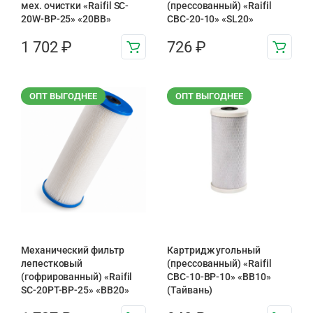
мех. очистки «Raifil SC-
(прессованный) «Raifil
20W-BP-25» «20BB»
CBC-20-10» «SL20»
1 702
₽
726
₽
ОПТ ВЫГОДНЕЕ
ОПТ ВЫГОДНЕЕ
Механический фильтр
Картридж угольный
лепестковый
(прессованный) «Raifil
(гофрированный) «Raifil
CBC-10-BP-10» «BB10»
SC-20PT-ВР-25» «BB20»
(Тайвань)