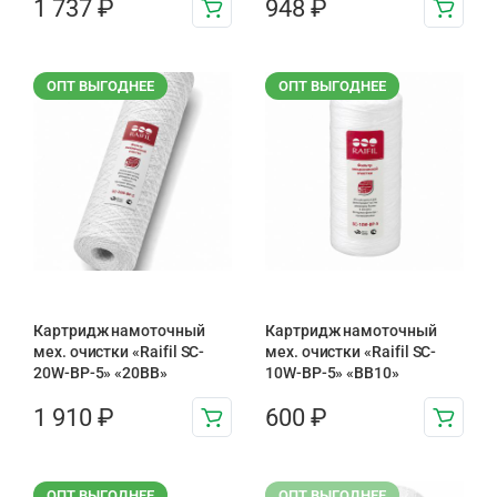
1 737
₽
948
₽
ОПТ ВЫГОДНЕЕ
ОПТ ВЫГОДНЕЕ
Картридж намоточный
Картридж намоточный
мех. очистки «Raifil SC-
мех. очистки «Raifil SC-
20W-BP-5» «20BB»
10W-BP-5» «BB10»
1 910
₽
600
₽
ОПТ ВЫГОДНЕЕ
ОПТ ВЫГОДНЕЕ