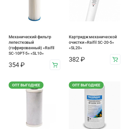
Механический фильтр
Картридж механической
лепестковый
очистки «Raifil SC-20-5»
(гофрированный) «Raifil
«SL20»
SC-10PT-5» «SL10»
382
₽
354
₽
ОПТ ВЫГОДНЕЕ
ОПТ ВЫГОДНЕЕ