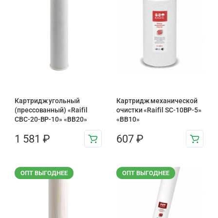
Картридж угольный
Картридж механической
(прессованный) «Raifil
очистки «Raifil SC-10BP-5»
CBC-20-BP-10» «BB20»
«BB10»
1 581
₽
607
₽
ОПТ ВЫГОДНЕЕ
ОПТ ВЫГОДНЕЕ