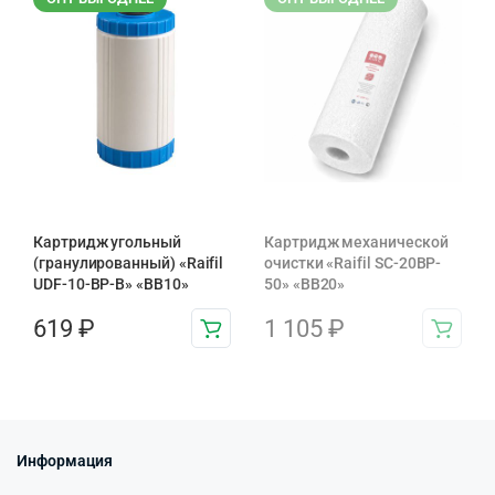
Картридж угольный
Картридж механической
(гранулированный) «Raifil
очистки «Raifil SC-20BP-
UDF-10-BP-B» «BB10»
50» «BB20»
619
₽
1 105
₽
Информация