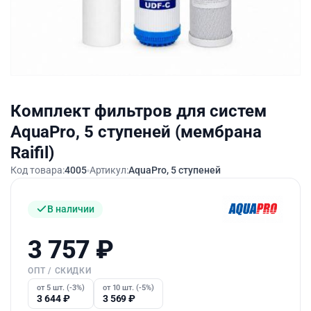
Комплект фильтров для систем
AquaPro, 5 ступеней (мембрана
Raifil)
Код товара:
4005
Артикул:
AquaPro, 5 ступеней
В наличии
3 757
₽
ОПТ / СКИДКИ
от 5 шт. (-3%)
от 10 шт. (-5%)
3 644
₽
3 569
₽