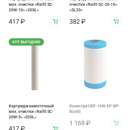
мех. очистки «Raifil SC-
очистки «Raifil SC-20-10»
20W-10» «20SL»
«SL20»
417
₽
382
₽
ОПТ ВЫГОДНЕЕ
Картридж намоточный
Канистра UDF-10W-EP-BP-
мех. очистки «Raifil SC-
B(old)
20W-5» «20SL»
1 169
₽
417
₽