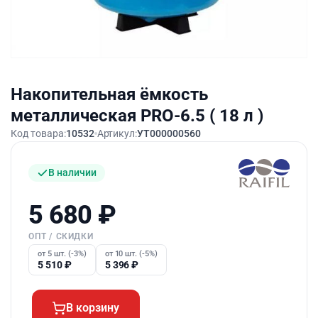
Накопительная ёмкость
металлическая PRO-6.5 ( 18 л )
Код товара:
10532
Артикул:
УТ000000560
В наличии
5 680
₽
ОПТ / СКИДКИ
от 5 шт. (-3%)
от 10 шт. (-5%)
5 510
₽
5 396
₽
В корзину