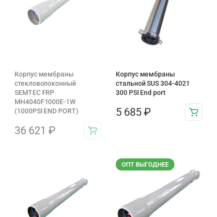
Корпус мембраны
Корпус мембраны
стекловолоконный
стальной SUS 304-4021
SEMTEC FRP
300 PSI End port
MH4040F1000E-1W
5 685
₽
(1000PSI END PORT)
36 621
₽
ОПТ ВЫГОДНЕЕ