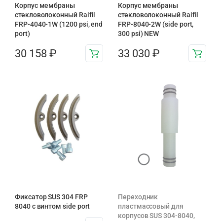
Корпус мембраны
Корпус мембраны
стекловолоконный Raifil
стекловолоконный Raifil
FRP-4040-1W (1200 psi, end
FRP-8040-2W (side port,
port)
300 psi) NEW
30 158
₽
33 030
₽
Фиксатор SUS 304 FRP
Переходник
8040 с винтом side port
пластмассовый для
корпусов SUS 304-8040,