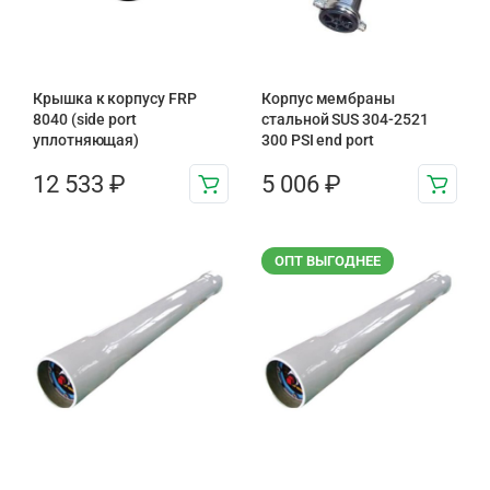
Крышка к корпусу FRP
Корпус мембраны
8040 (side port
стальной SUS 304-2521
уплотняющая)
300 PSI end port
12 533
₽
5 006
₽
ОПТ ВЫГОДНЕЕ