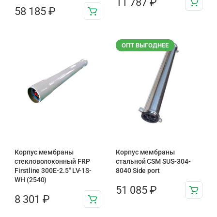
11 787
₽
58 185
₽
ОПТ ВЫГОДНЕЕ
Корпус мембраны
Корпус мембраны
стекловолоконный FRP
стальной CSM SUS-304-
Firstline 300Е-2.5″ LV-1S-
8040 Side port
WH (2540)
51 085
₽
8 301
₽