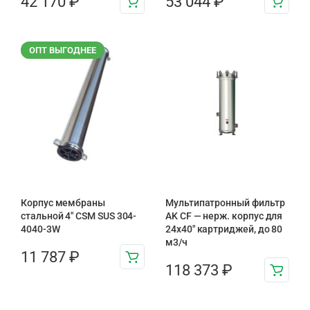
42 170
₽
53 044
₽
ОПТ ВЫГОДНЕЕ
Корпус мембраны
Мультипатронный фильтр
стальной 4″ CSM SUS 304-
AK CF — нерж. корпус для
4040-3W
24х40″ картриджей, до 80
м3/ч
11 787
₽
118 373
₽