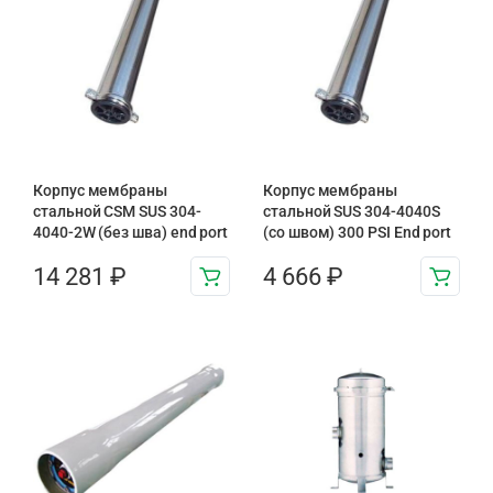
Корпус мембраны
Корпус мембраны
стальной CSM SUS 304-
стальной SUS 304-4040S
4040-2W (без шва) end port
(со швом) 300 PSI End port
14 281
₽
4 666
₽