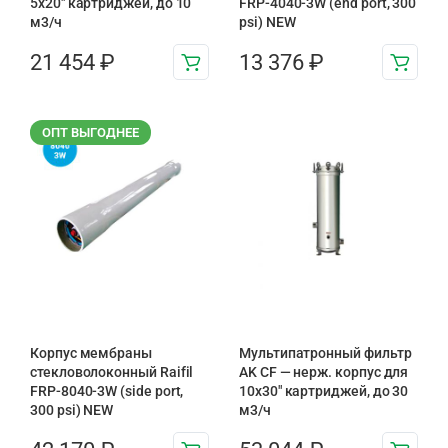
5х20″ картриджей, до 10
FRP-4040-3W (end port, 300
м3/ч
psi) NEW
21 454
₽
13 376
₽
ОПТ ВЫГОДНЕЕ
Корпус мембраны
Мультипатронный фильтр
стекловолоконный Raifil
AK CF — нерж. корпус для
FRP-8040-3W (side port,
10х30″ картриджей, до 30
300 psi) NEW
м3/ч