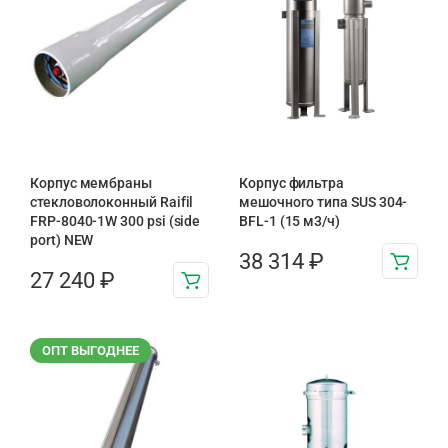
Корпус мембраны
Корпус фильтра
стекловолоконный Raifil
мешочного типа SUS 304-
FRP-8040-1W 300 psi (side
BFL-1 (15 м3/ч)
port) NEW
38 314
₽
27 240
₽
ОПТ ВЫГОДНЕЕ