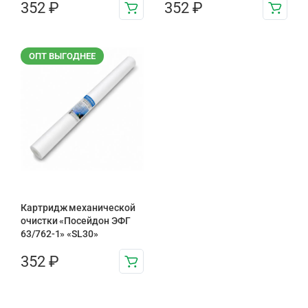
352
₽
352
₽
ОПТ ВЫГОДНЕЕ
Картридж механической
очистки «Посейдон ЭФГ
63/762-1» «SL30»
352
₽