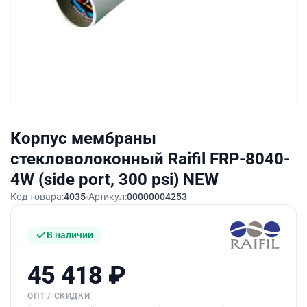
Корпус мембраны
стекловолоконный Raifil FRP-8040-
4W (side port, 300 psi) NEW
Код товара:
4035
Артикул:
00000004253
В наличии
45 418
₽
ОПТ / СКИДКИ