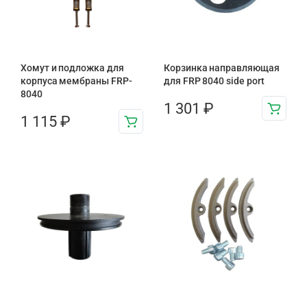
Хомут и подложка для
Корзинка направляющая
корпуса мембраны FRP-
для FRP 8040 side port
8040
1 301
₽
1 115
₽