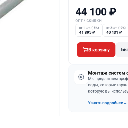
44 100
₽
ОПТ / СКИДКИ
от 1 шт. (-5%)
от 2 шт. (-9%)
41 895
₽
40 131
₽
Бы
В корзину
Монтаж систем 
Мы предлагаем проф
воды, которые гаран
которую вы использу
Узнать подробнее
→