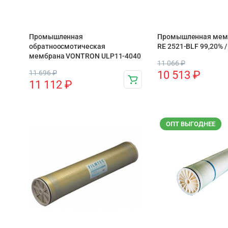
Промышленная
Промышленная мем
обратноосмотическая
RE 2521-BLF 99,20% /
мембрана VONTRON ULP11-4040
11 066
₽
11 696
₽
10 513
₽
11 112
₽
ОПТ ВЫГОДНЕЕ