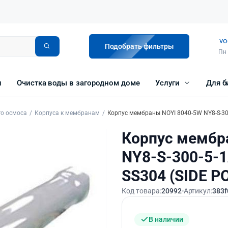
vo
Подобрать фильтры
Пн 
и
Очистка воды в загородном доме
Услуги
Для б
го осмоса
Корпуса к мембранам
Корпус мембраны NOYI 8040-5W NY8-S-300
Корпус мембр
NY8-S-300-5-
SS304 (SIDE P
Код товара:
20992
Артикул:
383f
В наличии