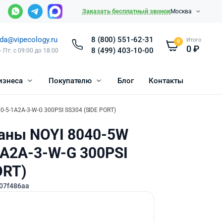
Заказать бесплатный звонок
Москва
da@vipecology.ru
8 (800) 551-62-31
Итого
0
0
₽
8 (499) 403-10-00
- Пт: с 09:00 до 18:00
изнеса
Покупателю
Блог
Контакты
-5-1A2A-3-W-G 300PSI SS304 (SIDE PORT)
аны NOYI 8040-5W
1A2A-3-W-G 300PSI
ORT)
07f486aa