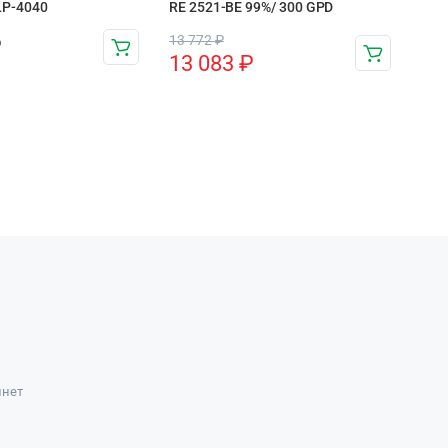
LP-4040
RE 2521-BE 99%/ 300 GPD
13 772
₽
₽
13 083
₽
инет