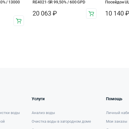
0% / 13000
RE4021-SR 99,50% / 600 GPD
Посейдон U
20 063
₽
10 140
Услуги
Помощь
истки воды
Анализ воды
Личный каб
ной
Очистка воды в загородном доме
Мои заказы