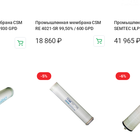
брана CSM
Промышленная мембрана CSM
Промышлен
 930 GPD
RE 4021-SR 99,50% / 600 GPD
SEMTEC ULP
18 860
₽
41 965
-5%
-6%