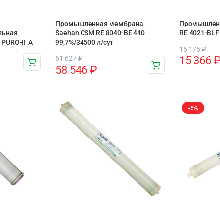
Промышленная мембрана
Промышлен
льная
Saehan CSM RE 8040-BE 440
RE 4021-BLF
PURO-II А
99,7%/34500 л/сут
16 175
₽
61 627
₽
15 366
58 546
₽
-5%