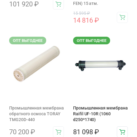
101 920
₽
FEN) 15 атм.
15 595
₽
14 816
₽
ОПТ ВЫГОДНЕЕ
ОПТ ВЫГОДНЕЕ
Промышленная мембрана
Промышленная мембрана
обратного осмоса TORAY
Raifil UF-10R (1060
TMG20D-440
d250*1740)
70 200
₽
81 098
₽