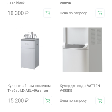
811a black
V08WK
18 300
₽
Цена по запросу
Кулер с чайным столиком
Кулер для воды VATTEN
Тиабар LD-AEL-49a silver
V45SKB
15 200
₽
Цена по запросу