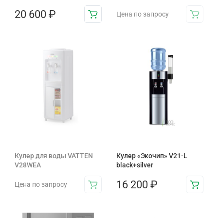
20 600
₽
Цена по запросу
Кулер для воды VATTEN
Кулер «Экочип» V21-L
V28WEA
black+silver
16 200
₽
Цена по запросу