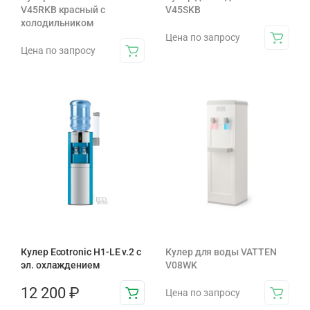
V45RKB красный с
V45SKB
холодильником
Цена по запросу
Цена по запросу
Кулер Ecotronic H1-LE v.2 с
Кулер для воды VATTEN
эл. охлаждением
V08WK
12 200
₽
Цена по запросу