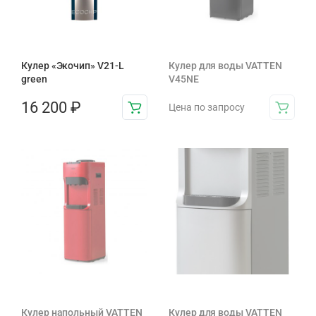
Кулер «Экочип» V21-L
Кулер для воды VATTEN
green
V45NE
16 200
₽
Цена по запросу
Кулер напольный VATTEN
Кулер для воды VATTEN