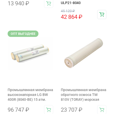
13 940
₽
ULP21-8040
45 120
₽
42 864
₽
ОПТ ВЫГОДНЕЕ
Промышленная мембрана
Промышленная мембрана
высоконапорная LG BW
обратного осмоса TM
400R (8040-BE) 15 атм.
810V (TORAY) морская
96 747
₽
23 707
₽