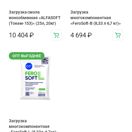
Загрузка смола
Загрузка
ионообменная «ALFASOFT
многокомпонентная
(Токем-153)» (25л, 20кг)
«FeroSoft-B (8,33 л 6,7 кг)»
10 404
₽
4 694
₽
ОПТ ВЫГОДНЕЕ
Загрузка
многокомпонентная