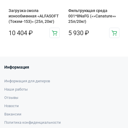
Загрузка смола
Фильтрующая среда
ионообменная «ALFASOFT
001*8NaFG («»Canature»»
(Токем-153)» (25л, 20кг)
25л/20кг)
10 404
₽
5 930
₽
Информация
Информация для дилеров
Наши работы
Отзывы
Новости
Вакансии
Политика конфиденциальности