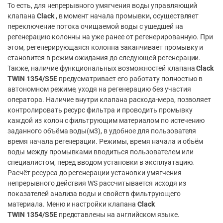
То есть, для непрерывного умягчения воды управляющий
клапана
Clack
, в момент начала промывки, осуществляет
переключение потока очищаемой воды с ушедшей на
регенерацию колонны на уже ранее от регенерированную. При
этом, регенерирующаяся колонна заканчивает промывку и
становится в режим ожидания до следующей регенерации.
Также, наличие функциональных возможностей клапана
Clack
TWIN
1354/S5E
предусматривает его работату полностью в
автономном режиме, уходя на регенерацию без участия
оператора. Наличие внутри клапана расхода-мера, позволяет
контролировать ресурс фильтра и проводить промывку
каждой из колон с фильтрующим материалом по истечению
заданного объёма воды(м3), в удобное для пользователя
время начала регенерации. Режимы, время начала и объём
воды между промывками вводиться пользователем или
специалистом, перед вводом установки в эксплуатацию.
Расчёт ресурса до регенерации установки умягчения
непрерывного действия WS рассчитывается исходя из
показателей анализа воды и свойств фильтрующего
материала. Меню и настройки клапана
Clack
TWIN
1354/S5E
представлены на английском языке.