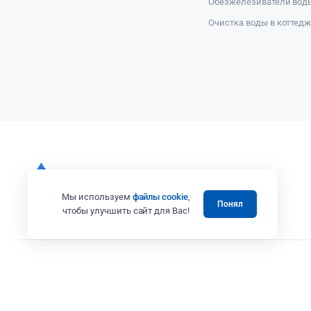
Обезжелезиватели вод
Очистка воды в коттед
Мы используем
файлы cookie
,
Понял
чтобы улучшить сайт для Вас!
Все права защищены 2008 - 2025 © Випэколоджи
Вся представленная на сайте информация, в том числе касающаяся те