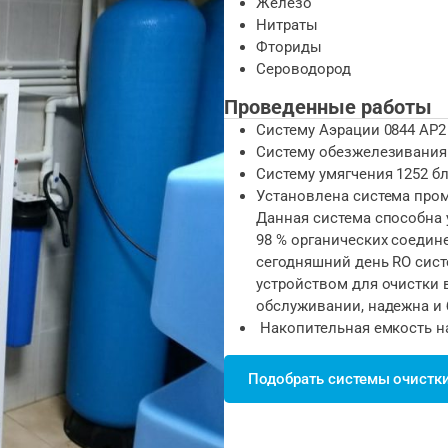
Железо
Нитраты
Фториды
Сероводород
Проведенные работы
Систему Аэрации 0844 AP2 
Систему обезжелезивания
Систему умягчения 1252 б
Установлена система пром
Данная система способна 
98 % органических соедин
сегодняшний день RO сис
устройством для очистки 
обслуживании, надежна и 
Накопительная емкость на 
Подобрать системы очистк