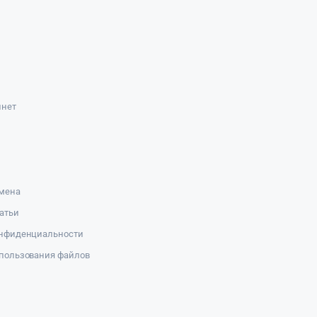
инет
амена
атьи
онфиденциальности
пользования файлов