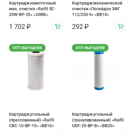
Картридж намоточный
Картридж механической
мех. очистки «Raifil SC-
очистки «Посейдон ЭФГ
20W-BP-25» «20BB»
112/250-5» «ВВ10»
1 702
₽
292
₽
ОПТ ВЫГОДНЕЕ
ОПТ ВЫГОДНЕЕ
Картридж угольный
Картридж угольный
(прессованный) «Raifil
(гранулированный) «Raifil
CBC-10-BP-10» «BB10»
UDF-20-BP-B» «BB20»