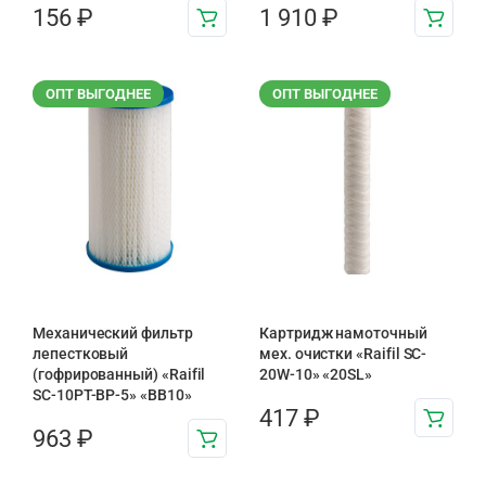
156
₽
1 910
₽
ОПТ ВЫГОДНЕЕ
ОПТ ВЫГОДНЕЕ
Механический фильтр
Картридж намоточный
лепестковый
мех. очистки «Raifil SC-
(гофрированный) «Raifil
20W-10» «20SL»
SC-10PT-ВР-5» «BB10»
417
₽
963
₽