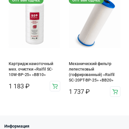
ОПТ ВЫГОДНЕЕ
ОПТ ВЫГОДНЕЕ
Картридж намоточный
Механический фильтр
мех. очистки «Raifil SC-
лепестковый
10W-BP-25» «BB10»
(гофрированный) «Raifil
SC-20PT-ВР-25» «BB20»
1 183
₽
1 737
₽
Информация