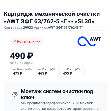
Картридж механической очистки
«AWT ЭФГ 63/762-5 «Г»» «SL30»
Код товара:
29923
Артикул:
AWT ЭФГ 63/762-5 "Г"
Нет в наличии
490
₽
ОПТ / СКИДКИ
от 10 шт. (-3%)
от 20 шт. (-5%)
от 40 шт. (-7%)
475
₽
465
₽
455
₽
Монтаж систем очистки под
ключ
Мы предлагаем профессиональный монтаж
систем очистки воды, которые гарантированно