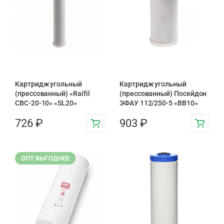
Картридж угольный
Картридж угольный
(прессованный) «Raifil
(прессованный) Посейдон
CBC-20-10» «SL20»
ЭФАУ 112/250-5 «BB10»
726
₽
903
₽
ОПТ ВЫГОДНЕЕ