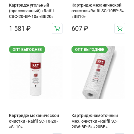
Картридж угольный
Картридж механической
(прессованный) «Raifil
очистки «Raifil SC-10BP-5»
CBC-20-BP-10» «BB20»
«BB10»
1 581
₽
607
₽
ОПТ ВЫГОДНЕЕ
ОПТ ВЫГОДНЕЕ
Картридж механической
Картридж намоточный
очистки «Raifil SC-10-20»
мех. очистки «Raifil SC-
«SL10»
20W-BP-5» «20BB»