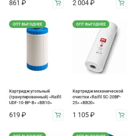
861
₽
2 004
₽
ОПТ ВЫГОДНЕЕ
ОПТ ВЫГОДНЕЕ
Картридж угольный
Картридж механической
(гранулированный) «Raifil
очистки «Raifil SC-20BP-
UDF-10-BP-B» «BB10»
25» «BB20»
619
₽
1 105
₽