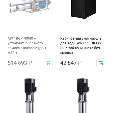
AWT RO-1/8040 —
Кабинетный умягчитель
установка обратного
для воды AWT-SS-HK1 (2
осмоса с насосом (до 1
FRP tank 0913+0615 без
м3/ч)
смолы)
514 693
₽
42 647
₽