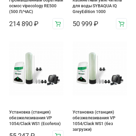
Промышленный обратный
Кабинетный умягчитель
осмос vipecology RE500
для воды SYBAQUA IQ
(500 Л/ЧАС)
GreyEdition 1000
214 890
₽
50 999
₽
Установка (станция)
Установка (станция)
обезжелезивания VP
обезжелезивания VP
1054/Clack WS1 (Ecoferox)
1054/Clack WS1 (без
загрузки)
55 247
₽