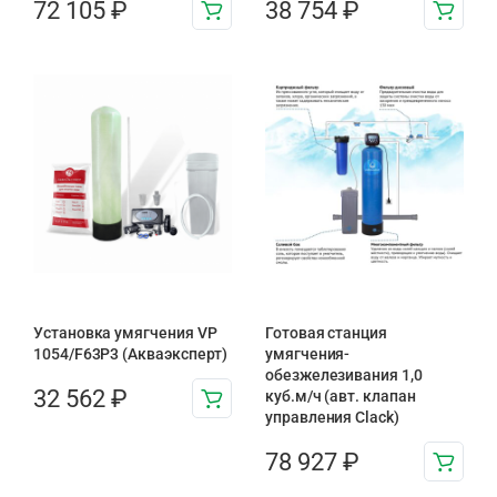
72 105
₽
38 754
₽
Установка умягчения VP
Готовая станция
1054/F63P3 (Акваэксперт)
умягчения-
обезжелезивания 1,0
32 562
₽
куб.м/ч (авт. клапан
управления Clack)
78 927
₽