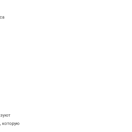
са
ьзуют
, которую