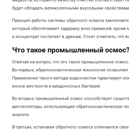
жидкость, которая по качеству очистки соответствует 
будет обладать великолепными вкусовыми свойствами
Принцип работы системы обратного осмоса заключаетс
который обеспечивает задержку всех примесей, кроме м
а концентрат поступает в дренаж. Стоит отметить, что
Что такое промышленный осмос
Отвечая на вопрос, что это такое промышленное осмос,
Во-первых, обратноосмотическая технология позволяет 
Применение такого метода водоочистки гарантирует ис
ионов жесткости и вредоносных бактерий.
Во-вторых, промышленный осмос способствует сущес
дистилляторы, использующие обратноосмотическую тех
аналоги.
В-третьих, установки обратного осмоса отличаются св