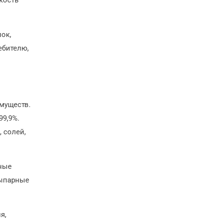
кость
ок,
ебителю,
имуществ.
99,9%.
 солей,
ные
выпарные
я,