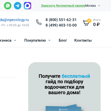
Заказать бесплатный звонок
Москва
da@vipecology.ru
8 (800) 551-62-31
Итого
0
0
₽
8 (499) 403-10-00
- Пт: с 09:00 до 18:00
изнеса
Покупателю
Блог
Контакты
Получите
бесплатный
гайд по подбору
водоочистки для
вашего дома!