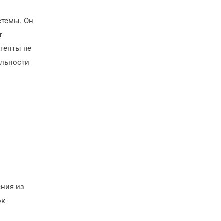
стемы. Он
т
агенты не
ельности
ения из
ок