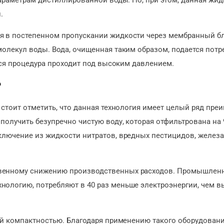
параметрам дистиллированной воды. Но, при этом, данная жид
.
я в постепенном пропускании жидкости через мембранный бл
олекул воды. Вода, очищенная таким образом, подается потр
 вся процедура проходит под высоким давлением.
?
 стоит отметить, что данная технология имеет целый ряд пре
получить безупречно чистую воду, которая отфильтрована на 
ключение из жидкости нитратов, вредных пестицидов, железа,
твенному снижению производственных расходов. Промышлен
нологию, потребляют в 40 раз меньше электроэнергии, чем 
оей компактностью. Благодаря применению такого оборудовани