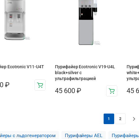
ер Ecotronic V11-U4T
Пурифайер Ecotronic V19-U4L
Пуриф
black+silver с
white+
ультрафильтрацией
ультр
00
₽
45 600
₽
45 
1
2
йеры с льдогенератором
Пурифайеры AEL
Пурифайеры