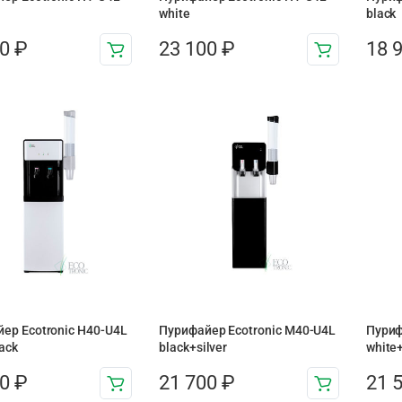
white
black
00
₽
23 100
₽
18 
ер Ecotronic H40-U4L
Пурифайер Ecotronic M40-U4L
Пуриф
ack
black+silver
white
00
₽
21 700
₽
21 