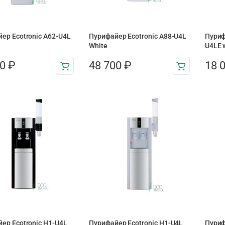
ер Ecotronic A62-U4L
Пурифайер Ecotronic A88-U4L
Пуриф
White
U4LE w
00
₽
48 700
₽
18 
ер Ecotronic H1-U4L
Пурифайер Ecotronic H1-U4L
Пуриф