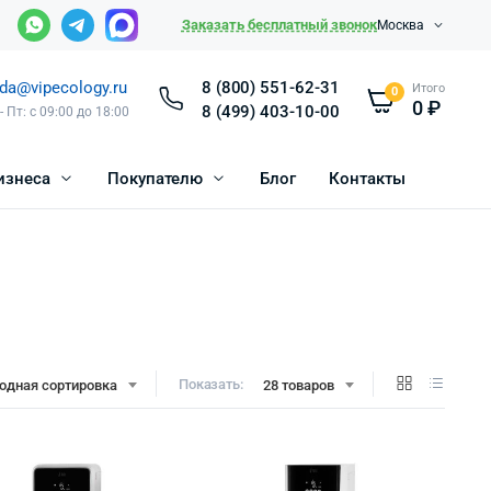
Заказать бесплатный звонок
Москва
da@vipecology.ru
8 (800) 551-62-31
Итого
0
0
₽
8 (499) 403-10-00
- Пт: с 09:00 до 18:00
изнеса
Покупателю
Блог
Контакты
Показать:
одная сортировка
28 товаров