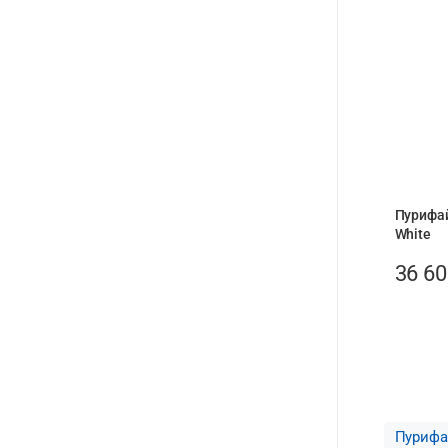
Пурифай
White
36 6
Пурифа