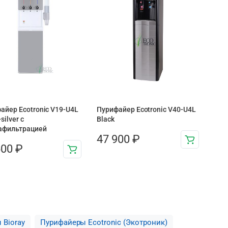
айер Ecotronic V19-U4L
Пурифайер Ecotronic V40-U4L
silver с
Black
афильтрацией
47 900
₽
600
₽
 Bioray
Пурифайеры Ecotronic (Экотроник)