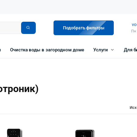
vo
Подобрать фильтры
Пн 
и
Очистка воды в загородном доме
Услуги
Для б
отроник)
Исх