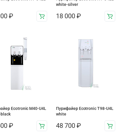
white-silver
900
₽
18 000
₽
айер Ecotronic M40-U4L
Пурифайер Ecotronic T98-U4L
+black
white
500
₽
48 700
₽