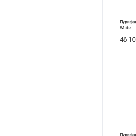
Пурифай
White
46 1
Пурифай