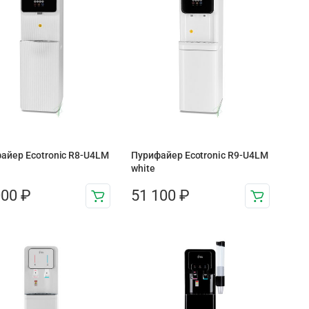
айер Ecotronic R8-U4LM
Пурифайер Ecotronic R9-U4LM
white
000
₽
51 100
₽