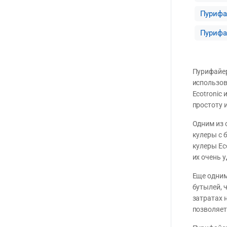
Пурифа
Пурифа
Пурифайер
использов
Ecotronic
простоту 
Одним из 
кулеры с 
кулеры Ec
их очень 
Еще одним
бутылей, 
затратах 
позволяет