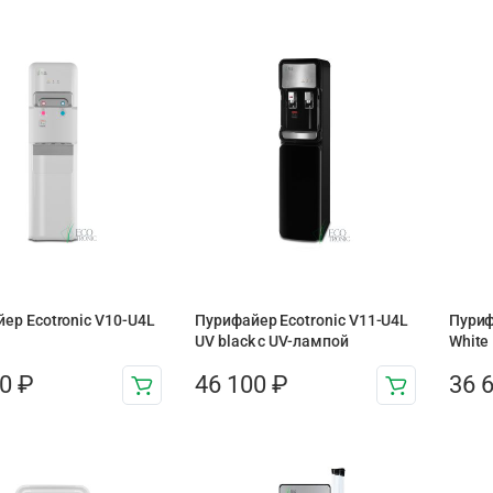
ер Ecotronic V10-U4L
Пурифайер Ecotronic V11-U4L
Пуриф
UV black с UV-лампой
White
00
₽
46 100
₽
36 