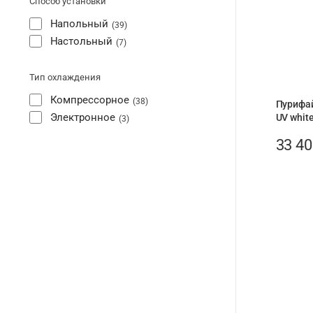
Способ установки
Напольный
39
Настольный
7
Тип охлаждения
Компрессорное
38
Пурифай
Электронное
UV whit
3
33 4