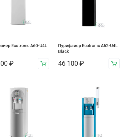
айер Ecotronic A60-U4L
Пурифайер Ecotronic A62-U4L
Black
500
₽
46 100
₽