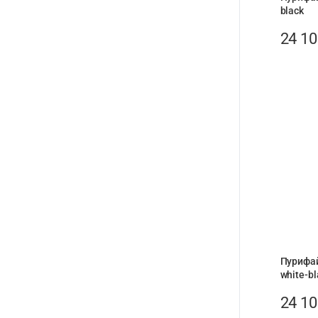
black
24 1
Пурифай
white-bl
24 1