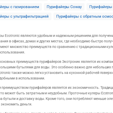
йеры с газированием
Пурифайеры Coway
Пурифайеры
йеры с ультрафильтрацией
Пурифайеры с обратным осмо
ы Ecotronic являются удобным и надежным решением для получени
ания в офисах, домах и других местах, где необходимо быстро пол
 имеют множество преимуществ по сравнению с традиционными кул
использования.
основных преимуществ пурифайеров Экотроник является их компа
большими бутылями для воды. Это особенно важно для небольших 
otronic также можно легко установить на кухонной рабочей поверхн
удобными в использовании.
 преимуществом пурифайеров является их экономичность. Традиц
что может быть затратным и неудобным. Проточные кулеры Ecotron
на бутыли и доставку воды. Кроме того, они потребляют меньше эл
 экономить деньги.