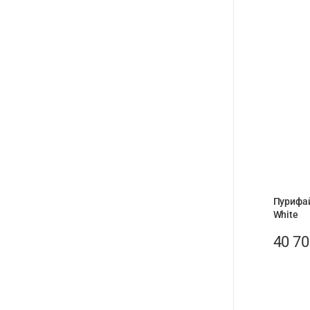
Пурифай
White
40 7