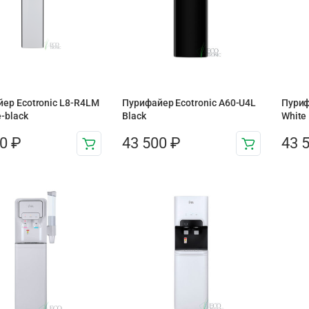
ер Ecotronic L8-R4LM
Пурифайер Ecotronic A60-U4L
Пуриф
e-black
Black
White
00
₽
43 500
₽
43 