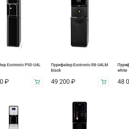
ер Ecotronic P50-U4L
Пурифайер Ecotronic R8-U4LM
Пуриф
black
white
00
₽
49 200
₽
48 