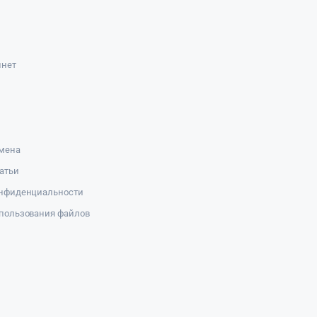
инет
амена
атьи
онфиденциальности
пользования файлов