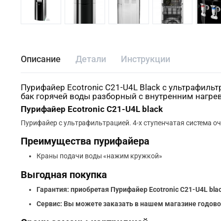
Описание
Детали
Инструкции
Пурифайер Ecotronic C21-U4L Black с ультрафиль
бак горячей воды разборный с внутренним нагре
Пурифайер Ecotronic C21-U4L black
Пурифайер с ультрафильтрацией. 4-х ступенчатая система оч
Преимущества пурифайера
Краны подачи воды «нажим кружкой»
Выгодная покупка
Гарантия: приобретая Пурифайер Ecotronic C21-U4L blac
Сервис:
Вы можете заказать в нашем магазине годово