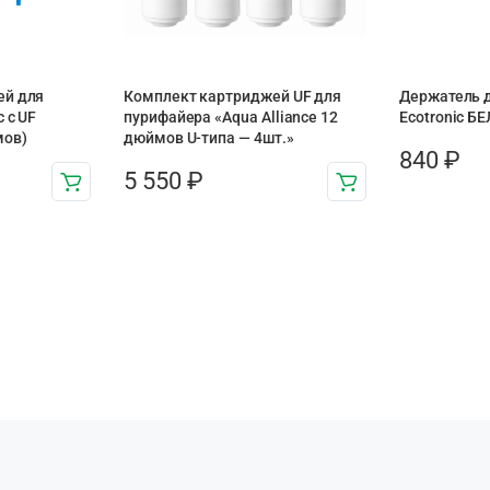
ей для
Комплект картриджей UF для
Держатель 
 с UF
пурифайера «Aqua Alliance 12
Ecotronic Б
мов)
дюймов U-типа — 4шт.»
840
₽
5 550
₽