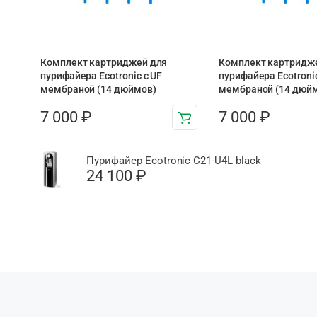
Комплект картриджей для
Комплект картридж
пурифайера Ecotronic с UF
пурифайера Ecotronic
мембраной (14 дюймов)
мембраной (14 дюй
7 000
₽
7 000
₽
Пурифайер Ecotronic C21-U4L black
24 100
₽