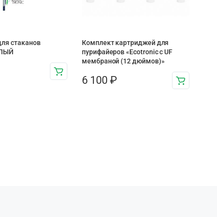
для стаканов
Комплект картриджей для
ЕЛЫЙ
пурифайеров «Ecotronic с UF
мембраной (12 дюймов)»
6 100
₽