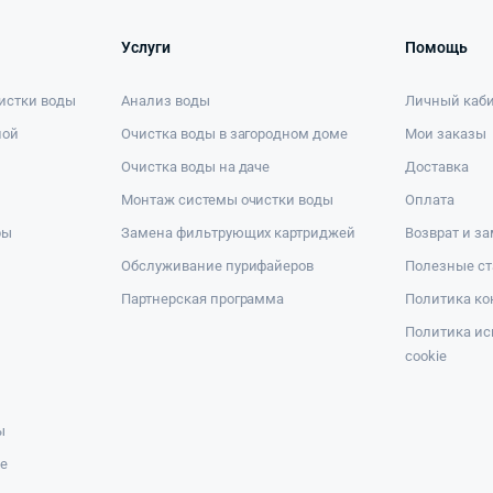
Услуги
Помощь
истки воды
Анализ воды
Личный каб
ной
Очистка воды в загородном доме
Мои заказы
Очистка воды на даче
Доставка
Монтаж системы очистки воды
Оплата
ры
Замена фильтрующих картриджей
Возврат и з
Обслуживание пурифайеров
Полезные ст
Партнерская программа
Политика к
Политика ис
cookie
ы
же