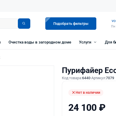
vo
Подобрать фильтры
Пн 
и
Очистка воды в загородном доме
Услуги
Для б
k
Пурифайер Eco
Код товара:
6440
Артикул:
7079
Нет в наличии
24 100
₽