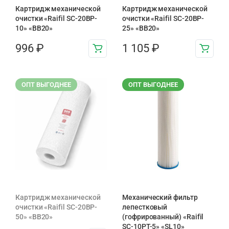
Картридж механической
Картридж механической
очистки «Raifil SC-20BP-
очистки «Raifil SC-20BP-
10» «BB20»
25» «BB20»
996
₽
1 105
₽
ОПТ ВЫГОДНЕЕ
ОПТ ВЫГОДНЕЕ
Картридж механической
Механический фильтр
очистки «Raifil SC-20BP-
лепестковый
50» «BB20»
(гофрированный) «Raifil
SC-10PT-5» «SL10»