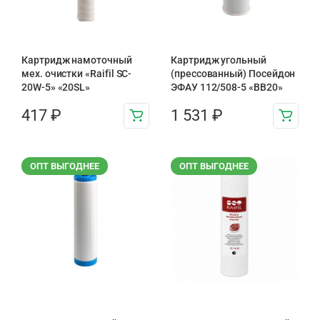
Картридж намоточный
Картридж угольный
мех. очистки «Raifil SC-
(прессованный) Посейдон
20W-5» «20SL»
ЭФАУ 112/508-5 «BB20»
417
₽
1 531
₽
ОПТ ВЫГОДНЕЕ
ОПТ ВЫГОДНЕЕ