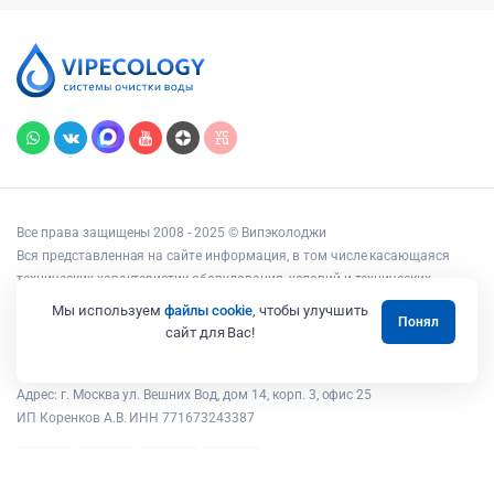
Все права защищены 2008 - 2025 © Випэколоджи
Вся представленная на сайте информация, в том числе касающаяся
технических характеристик оборудования, условий и технических
возможностей подключения, наличия на складе, стоимости товаров и
Мы используем
файлы cookie
, чтобы улучшить
Понял
услуг, носит информационный характер и ни при каких условиях не
сайт для Вас!
является публичной офертой, определяемой положениями статьи 437
Гражданского кодекса РФ.
Адрес: г. Москва ул. Вешних Вод, дом 14, корп. 3, офис 25
ИП Коренков А.В. ИНН 771673243387