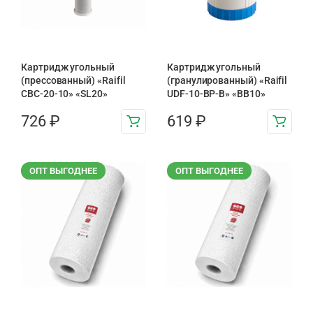
Картридж угольный
Картридж угольный
(прессованный) «Raifil
(гранулированный) «Raifil
CBC-20-10» «SL20»
UDF-10-BP-B» «BB10»
726
₽
619
₽
ОПТ ВЫГОДНЕЕ
ОПТ ВЫГОДНЕЕ