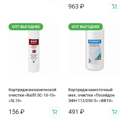
963
₽
ОПТ ВЫГОДНЕЕ
ОПТ ВЫГОДНЕЕ
Картридж механической
Картридж намоточный
очистки «Raifil SC-10-10»
мех. очистки «Посейдон
«SL10»
ЭФН 112/250-5» «BB10»
156
₽
491
₽