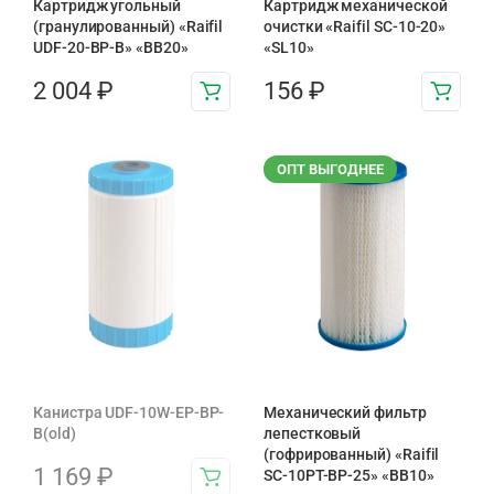
Картридж угольный
Картридж механической
(гранулированный) «Raifil
очистки «Raifil SC-10-20»
UDF-20-BP-B» «BB20»
«SL10»
2 004
₽
156
₽
ОПТ ВЫГОДНЕЕ
Канистра UDF-10W-EP-BP-
Механический фильтр
B(old)
лепестковый
(гофрированный) «Raifil
1 169
₽
SC-10PT-ВР-25» «BB10»