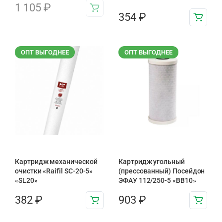
1 105
₽
354
₽
ОПТ ВЫГОДНЕЕ
ОПТ ВЫГОДНЕЕ
Картридж механической
Картридж угольный
очистки «Raifil SC-20-5»
(прессованный) Посейдон
«SL20»
ЭФАУ 112/250-5 «BB10»
382
₽
903
₽