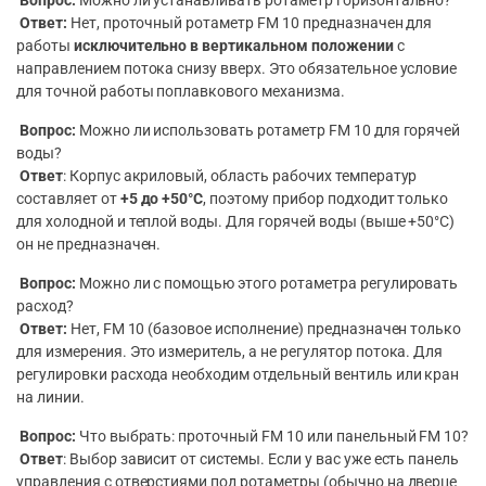
Вопрос:
Можно ли устанавливать ротаметр горизонтально?
Ответ:
Нет, проточный ротаметр FM 10 предназначен для
работы
исключительно в вертикальном положении
с
направлением потока снизу вверх. Это обязательное условие
для точной работы поплавкового механизма.
Вопрос:
Можно ли использовать ротаметр FM 10 для горячей
воды?
Ответ
: Корпус акриловый, область рабочих температур
составляет от
+5 до +50°C
, поэтому прибор подходит только
для холодной и теплой воды. Для горячей воды (выше +50°C)
он не предназначен.
Вопрос:
Можно ли с помощью этого ротаметра регулировать
расход?
Ответ:
Нет, FM 10 (базовое исполнение) предназначен только
для измерения. Это измеритель, а не регулятор потока. Для
регулировки расхода необходим отдельный вентиль или кран
на линии.
Вопрос:
Что выбрать: проточный FM 10 или панельный FM 10?
Ответ
: Выбор зависит от системы. Если у вас уже есть панель
управления с отверстиями под ротаметры (обычно на дверце