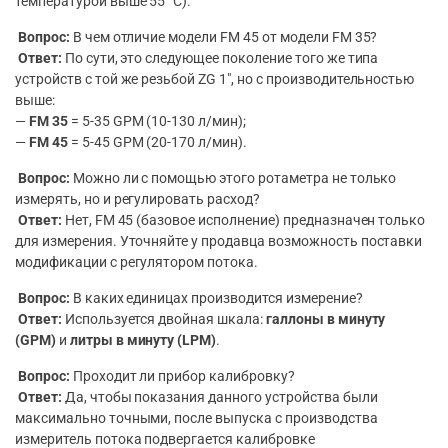
температурой выше 55 °C).
Вопрос:
В чем отличие модели FM 45 от модели FM 35?
Ответ:
По сути, это следующее поколение того же типа
устройств с той же резьбой ZG 1″, но с производительностью
выше:
—
FM 35
= 5-35 GPM (10-130 л/мин);
—
FM 45
= 5-45 GPM (20-170 л/мин).
Вопрос:
Можно ли с помощью этого ротаметра не только
измерять, но и регулировать расход?
Ответ:
Нет, FM 45 (базовое исполнение) предназначен только
для измерения. Уточняйте у продавца возможность поставки
модификации с регулятором потока.
Вопрос:
В каких единицах производится измерение?
Ответ:
Используется двойная шкала:
галлоны в минуту
(GPM)
и
литры в минуту (LPM)
.
Вопрос:
Проходит ли прибор калибровку?
Ответ:
Да, чтобы показания данного устройства были
максимально точными, после выпуска с производства
измеритель потока подвергается калибровке