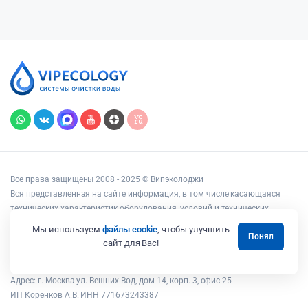
Все права защищены 2008 - 2025 © Випэколоджи
Вся представленная на сайте информация, в том числе касающаяся
технических характеристик оборудования, условий и технических
возможностей подключения, наличия на складе, стоимости товаров и
Мы используем
файлы cookie
, чтобы улучшить
Понял
услуг, носит информационный характер и ни при каких условиях не
сайт для Вас!
является публичной офертой, определяемой положениями статьи 437
Гражданского кодекса РФ.
Адрес: г. Москва ул. Вешних Вод, дом 14, корп. 3, офис 25
ИП Коренков А.В. ИНН 771673243387