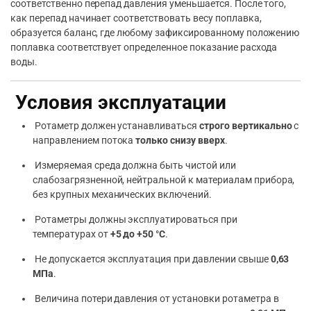
соответственно перепад давления уменьшается. После того,
как перепад начинает соответствовать весу поплавка,
образуется баланс, где любому зафиксированному положению
поплавка соответствует определенное показание расхода
воды.
Условия эксплуатации
Ротаметр должен устанавливаться
строго вертикально
с
направлением потока
только снизу вверх
.
Измеряемая среда должна быть чистой или
слабозагрязненной, нейтральной к материалам прибора,
без крупных механических включений.
Ротаметры должны эксплуатироваться при
температурах от
+5 до +50 °C
.
Не допускается эксплуатация при давлении свыше
0,63
МПа
.
Величина потери давления от установки ротаметра в