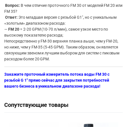
Вопрос:
В чем отличие проточного FM 30 от моделей FM 20 или
FM 35?
Ответ:
Это младшая версия с резьбой G1″, но с уникальным
«золотым» диапазоном расхода:
—
FM 20
= 2-20 GPM (10-70 л/мин), самое узкое место по
высокому показателю расхода;
Непосредственно у FM-30 верхняя планка
выше
, чем у FM-20,
но
ниже
, чем у FM-35 (5-45 GPM). Таким образом, он является
связующим звеном и лучшим выбором для систем с пиковым
расходом более 20 GPM.
Закажите проточный измеритель потока воды FM 30 с
резьбой G 1″ прямо сейчас для закрытия потребностей
вашего бизнеса в уникальном диапазоне расхода!
Сопутствующие товары