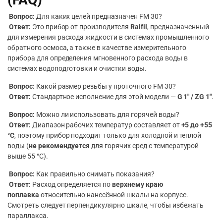
Вопрос:
Для каких целей предназначен FM 30?
Ответ:
Это прибор от производителя
Raifil
, предназначенный
для измерения расхода жидкости в системах промышленного
обратного осмоса, а также в качестве измерительного
прибора для определения мгновенного расхода воды в
системах водоподготовки и очистки воды.
Вопрос:
Какой размер резьбы у проточного FM 30?
Ответ:
Стандартное исполнение для этой модели —
G 1″ / ZG 1″
.
Вопрос:
Можно ли использовать для горячей воды?
Ответ:
Диапазон рабочих температур составляет от
+5 до +55
°C
, поэтому прибор подходит только для холодной и теплой
воды (
не рекомендуется
для горячих сред с температурой
выше 55 °C).
Вопрос:
Как правильно снимать показания?
Ответ:
Расход определяется по
верхнему краю
поплавка
относительно нанесённой шкалы на корпусе.
Смотреть следует перпендикулярно шкале, чтобы избежать
параллакса.