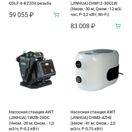
CDLF 4-8 220V, резьба
(JINHUA) CHM12-3DCLW
(Нном.-30 м; Qном.-12 м3/
59 055
₽
час; Р-2,2 кВт; Wi-Fi)
83 008
₽
Насосная станция AWT
Насосная станция AWT
(JINHUA) 1WZB-20DC
(JINHUA) CHM2-4ZHE
(Hном.-20 м; Qном.- 1,0
(Hном.-41 м; Qном.- 2,0
м3/ч; P-0,3 кВт)
м3/ч; P-0,75 кВт)