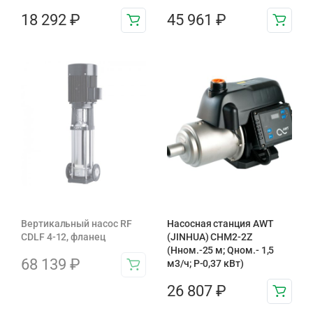
18 292
₽
45 961
₽
Вертикальный насос RF
Насосная станция AWT
CDLF 4-12, фланец
(JINHUA) CHM2-2Z
(Hном.-25 м; Qном.- 1,5
68 139
₽
м3/ч; P-0,37 кВт)
26 807
₽