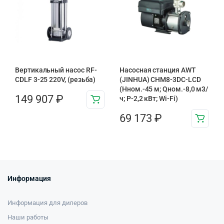
Вертикальный насос RF-
Насосная станция AWT
CDLF 3-25 220V, (резьба)
(JINHUA) CHM8-3DC-LCD
(Нном.-45 м; Qном.-8,0 м3/
149 907
₽
ч; Р-2,2 кВт; Wi-Fi)
69 173
₽
Информация
Информация для дилеров
Наши работы