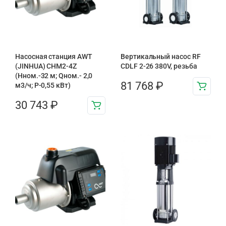
Насосная станция AWT
Вертикальный насос RF
(JINHUA) CHM2-4Z
CDLF 2-26 380V, резьба
(Hном.-32 м; Qном.- 2,0
81 768
₽
м3/ч; P-0,55 кВт)
30 743
₽