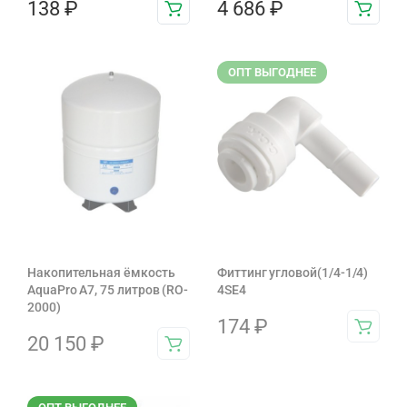
138
₽
4 686
₽
ОПТ ВЫГОДНЕЕ
Накопительная ёмкость
Фиттинг угловой(1/4-1/4)
AquaPro A7, 75 литров (RO-
4SE4
2000)
174
₽
20 150
₽