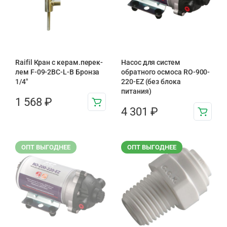
Raifil Кран с керам.перек-
Насос для систем
лем F-09-2BC-L-B Бронза
обратного осмоса RO-900-
1/4″
220-EZ (без блока
питания)
1 568
₽
4 301
₽
ОПТ ВЫГОДНЕЕ
ОПТ ВЫГОДНЕЕ