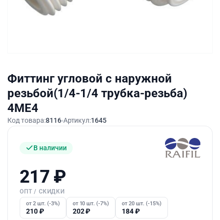
Фиттинг угловой с наружной
резьбой(1/4-1/4 трубка-резьба)
4ME4
Код товара:
8116
Артикул:
1645
В наличии
217
₽
ОПТ / СКИДКИ
от 2 шт. (-3%)
от 10 шт. (-7%)
от 20 шт. (-15%)
210
₽
202
₽
184
₽