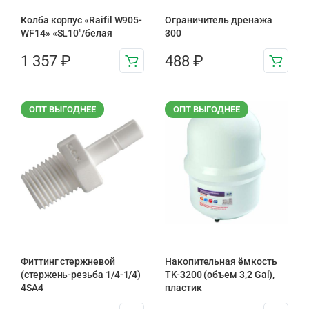
Колба корпус «Raifil W905-
Ограничитель дренажа
WF14» «SL10″/белая
300
1 357
₽
488
₽
ОПТ ВЫГОДНЕЕ
ОПТ ВЫГОДНЕЕ
Фиттинг стержневой
Накопительная ёмкость
(стержень-резьба 1/4-1/4)
TK-3200 (объем 3,2 Gal),
4SA4
пластик