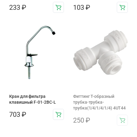
233
₽
103
₽
Кран для фильтра
Фиттинг T-образный
клавишный F-01-2BC-L
трубка-трубка-
трубка(1/4/1/4/1/4) 4UT44
703
₽
250
₽