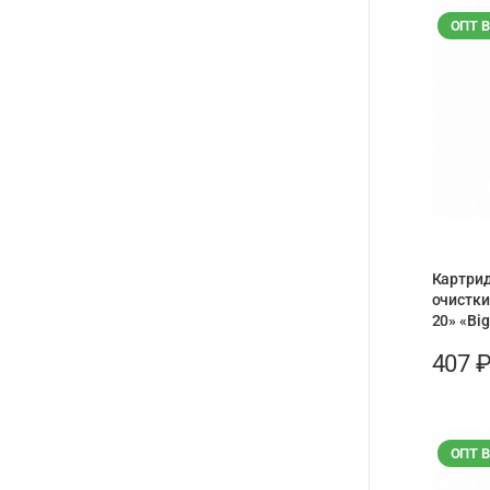
ОПТ 
Картри
очистки
20» «Big
407
ОПТ 