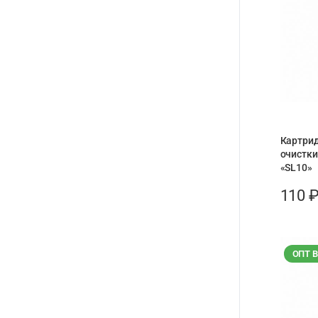
Картри
очистки
«SL10»
110
ОПТ 