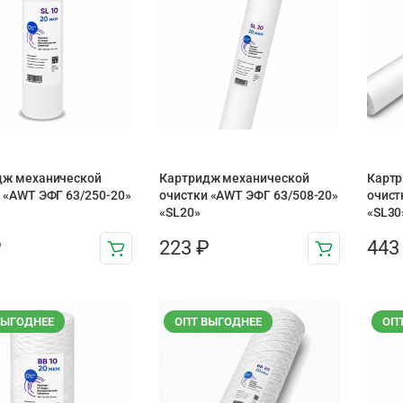
дж механической
Картридж механической
Картр
 «AWT ЭФГ 63/250-20»
очистки «AWT ЭФГ 63/508-20»
очист
«SL20»
«SL30
₽
223
₽
44
ВЫГОДНЕЕ
ОПТ ВЫГОДНЕЕ
ОП