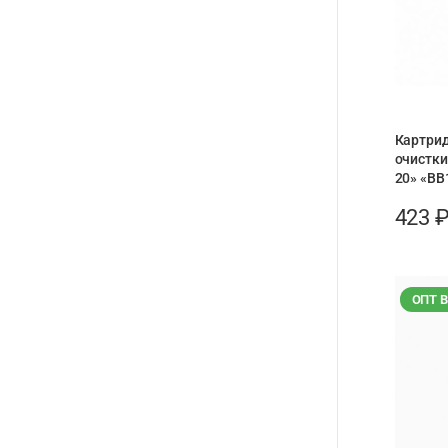
Картри
очистки
20» «BB
423
ОПТ 