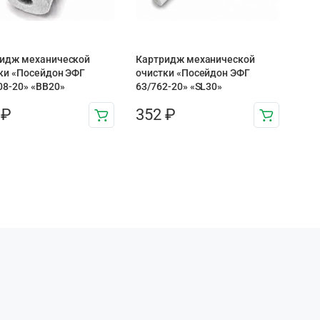
идж механической
Картридж механической
ки «Посейдон ЭФГ
очистки «Посейдон ЭФГ
08-20» «ВВ20»
63/762-20» «SL30»
0
₽
352
₽