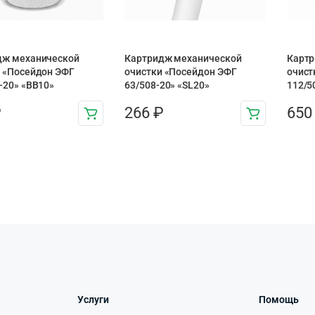
дж механической
Картридж механической
Картр
 «Посейдон ЭФГ
очистки «Посейдон ЭФГ
очист
-20» «ВВ10»
63/508-20» «SL20»
112/5
₽
266
₽
65
Услуги
Помощь