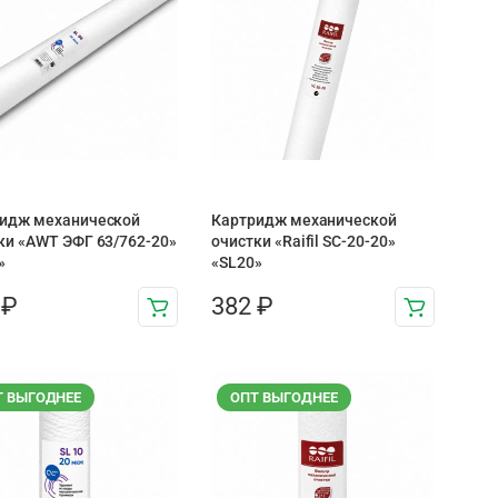
идж механической
Картридж механической
ки «AWT ЭФГ 63/762-20»
очистки «Raifil SC-20-20»
»
«SL20»
3
₽
382
₽
Т ВЫГОДНЕЕ
ОПТ ВЫГОДНЕЕ