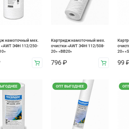
дж намоточный мех.
Картридж намоточный мех.
Картр
 «AWT ЭФН 112/250-
очистки «AWT ЭФН 112/508-
очист
10»
20» «BB20»
20» «
₽
796
₽
99
ВЫГОДНЕЕ
ОПТ ВЫГОДНЕЕ
ОП