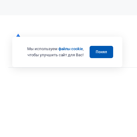
Мы используем
файлы cookie
,
Понял
чтобы улучшить сайт для Вас!
Все права защищены 2008 - 2025 © Випэколоджи
Вся представленная на сайте информация, в том числе касающаяся те
товаров и услуг, носит информационный характер и ни при каких усл
Адрес: г. Москва ул. Вешних Вод, дом 14, корп. 3, офис 25
ИП Коренков А.В. ИНН 771673243387