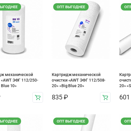
ВЫГОДНЕЕ
ОПТ ВЫГОДНЕЕ
ОП
дж механической
Картридж механической
Картр
 «AWT ЭФГ 112/250-
очистки «AWT ЭФГ 112/508-
очист
 Blue 10»
20» «Big Blue 20»
20» «
₽
835
₽
60
ВЫГОДНЕЕ
ОПТ ВЫГОДНЕЕ
ОП