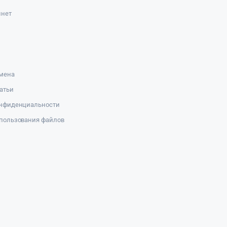
инет
амена
атьи
онфиденциальности
пользования файлов