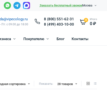
Заказать бесплатный звонок
Москва
da@vipecology.ru
8 (800) 551-62-31
Итого
0
0
₽
8 (499) 403-10-00
- Пт: с 09:00 до 18:00
изнеса
Покупателю
Блог
Контакты
Показать:
одная сортировка
28 товаров