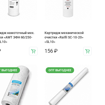
идж намоточный мех.
Картридж механической
ки «AWT ЭФН 60/250-
очистки «Raifil SC-10-20»
SL10»
«SL10»
₽
156
₽
Т ВЫГОДНЕЕ
ОПТ ВЫГОДНЕЕ