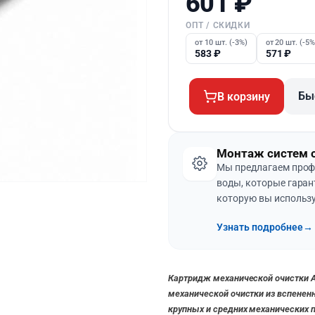
601
₽
ОПТ / СКИДКИ
от 10 шт. (-3%)
от 20 шт. (-5%
583
₽
571
₽
Бы
В корзину
Монтаж систем 
Мы предлагаем проф
воды, которые гаран
которую вы использу
Узнать подробнее
→
Картридж механической очистки
механической очистки из вспенен
крупных и средних механических 