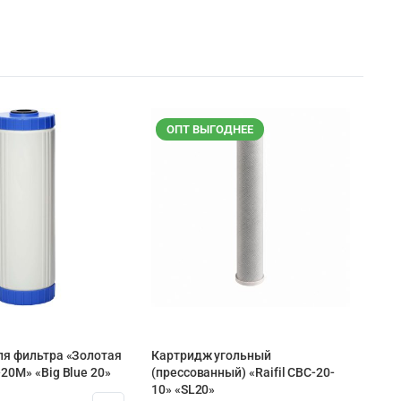
ОПТ ВЫГОДНЕЕ
ля фильтра «Золотая
Картридж угольный
20М» «Big Blue 20»
(прессованный) «Raifil CBC-20-
10» «SL20»