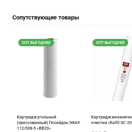
Сопутствующие товары
ОПТ ВЫГОДНЕЕ
ОПТ ВЫГОДНЕЕ
Картридж угольный
Картридж механиче
(прессованный) Посейдон ЭФАУ
очистки «Raifil SC-2
112/508-5 «BB20»