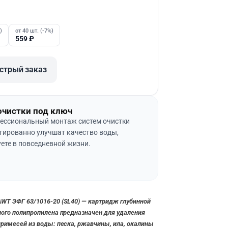
)
от 40 шт. (-7%)
559
₽
стрый заказ
очистки под ключ
ессиональный монтаж систем очистки
тированно улучшат качество воды,
ете в повседневной жизни.
AWT ЭФГ 63/1016-20 (SL40) — картридж глубинной
ного полипропилена предназначен для удаления
примесей из воды: песка, ржавчины, ила, окалины