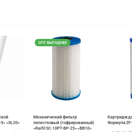
ОПТ ВЫГОДНЕЕ
ской
Механический фильтр
Картридж д
0-5» «SL20»
лепестковый (гофрированный)
Формула ZF-
«Raifil SC-10PT-ВР-25» «BB10»