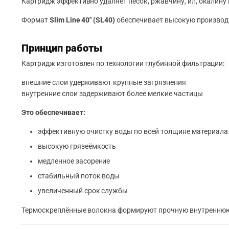
Картридж эффективно удаляет песок, ржавчину, ил, окалину
Формат
Slim Line 40″ (SL40)
обеспечивает высокую производи
Принцип работы
Картридж изготовлен по технологии глубинной фильтрации:
внешние слои удерживают крупные загрязнения
внутренние слои задерживают более мелкие частицы
Это обеспечивает:
эффективную очистку воды по всей толщине материала
высокую грязеёмкость
медленное засорение
стабильный поток воды
увеличенный срок службы
Термоскреплённые волокна формируют прочную внутреннюю с