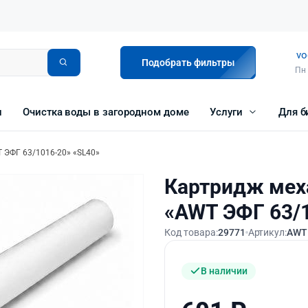
vo
Подобрать фильтры
Пн 
и
Очистка воды в загородном доме
Услуги
Для б
 ЭФГ 63/1016-20» «SL40»
Картридж мех
«AWT ЭФГ 63/1
Код товара:
29771
Артикул:
AWT 
В наличии