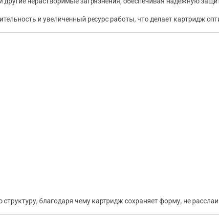
 и другие нерастворимые загрязнения, обеспечивая надёжную защи
тельность и увеличенный ресурс работы, что делает картридж оп
труктуру, благодаря чему картридж сохраняет форму, не расслаив