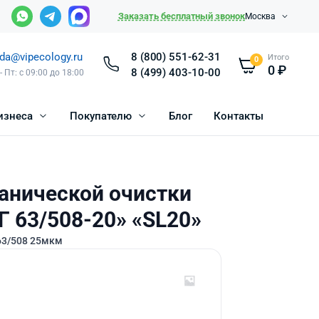
Заказать бесплатный звонок
Москва
da@vipecology.ru
8 (800) 551-62-31
Итого
0
0
₽
8 (499) 403-10-00
- Пт: с 09:00 до 18:00
изнеса
Покупателю
Блог
Контакты
анической очистки
 63/508-20» «SL20»
63/508 25мкм