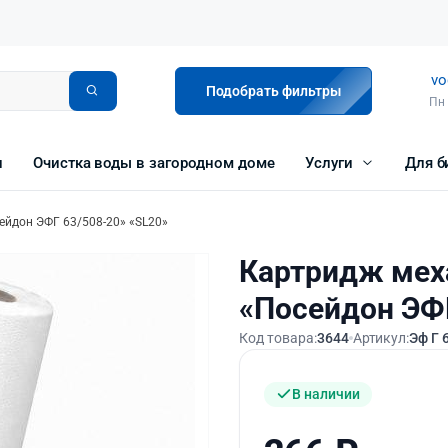
vo
Подобрать фильтры
Пн 
и
Очистка воды в загородном доме
Услуги
Для б
ейдон ЭФГ 63/508-20» «SL20»
Картридж мех
«Посейдон ЭФГ
Код товара:
3644
Артикул:
Эф Г 
В наличии