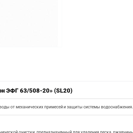
н ЭФГ 63/508-20» (SL20)
воды от механических примесей и защиты системы водоснабжения
ической очистки, предназначенный для удаления песка, ржавчины,