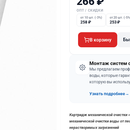
266
₽
ОПТ / СКИДКИ
от 10 шт. (-3%)
от 20 шт. (-5%
258
₽
253
₽
Бы
В корзину
Монтаж систем 
Мы предлагаем проф
воды, которые гаран
которую вы использу
Узнать подробнее
→
Картридж механической очистки «
механической очистки воды от пес
нерастворимых загрязнений