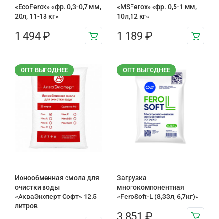
«EcoFerox» «фр. 0,3-0,7 мм,
«MSFerox» «фр. 0,5-1 мм,
20л, 11-13 кг»
10л,12 кг»
1 494
₽
1 189
₽
ОПТ ВЫГОДНЕЕ
ОПТ ВЫГОДНЕЕ
Ионообменная смола для
Загрузка
очистки воды
многокомпонентная
«АкваЭксперт Софт» 12.5
«FeroSoft-L (8,33л, 6,7кг)»
литров
3 851
₽