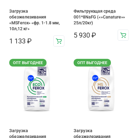
Загрузка
Фильтрующая среда
обезжелезивания
001*8NaFG («»Canature»»
«MSFerox» «фр. 1-1.8 мм,
25л/20кг)
10л,12 кг»
5 930
₽
1 133
₽
ОПТ ВЫГОДНЕЕ
ОПТ ВЫГОДНЕЕ
Загрузка
Загрузка
обезжелезивания
обезжелезивания