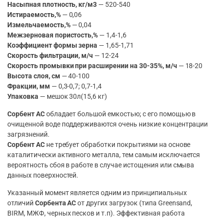
Насыпная плотность, кг/м3
— 520-540
Истираемость,%
— 0,06
Измельчаемость,%
— 0,04
Межзерновая пористость,%
— 1,4-1,6
Коэффициент формы зерна
— 1,65-1,71
Скорость фильтрации, м/ч
— 12-24
Скорость промывки при расширении на 30-35%, м/ч
— 18-20
Высота слоя, см
— 40-100
Фракции, мм
— 0,3-0,7; 0,7-1,4
Упаковка
— мешок 30л(15,6 кг)
Сорбент AC
обладает большой емкостью; с его помощью в
очищенной воде поддерживаются очень низкие концентрации
загрязнений.
Сорбент AC
не требует обработки покрытиями на основе
каталитически активного металла, тем самым исключается
вероятность сбоя в работе в случае истощения или смыва
данных поверхностей.
Указанный момент является одним из принципиальных
отличий
Сорбента AC
от других загрузок (типа Greensand,
BIRM, МЖФ, черных песков и т.п). Эффективная работа