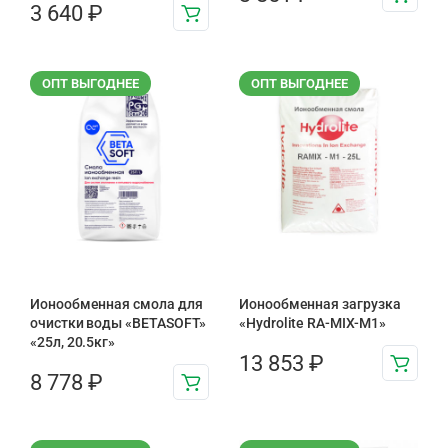
3 640
₽
ОПТ ВЫГОДНЕЕ
ОПТ ВЫГОДНЕЕ
Ионообменная смола для
Ионообменная загрузка
очистки воды «BETASOFT»
«Hydrolite RA-MIX-М1»
«25л, 20.5кг»
13 853
₽
8 778
₽