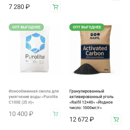
7 280
₽
ОПТ ВЫГОДНЕЕ
ОПТ ВЫГОДНЕЕ
Ионообменная смола для
Гранулированный
умягчения воды «Purolite
активированный уголь
C100E (25 л)»
«Raifil 12×40» «Йодное
число: 1000мг/г»
10 400
₽
12 672
₽