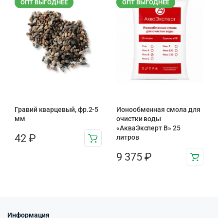
ОПТ ВЫГОДНЕЕ
ОПТ ВЫГОДНЕЕ
Гравий кварцевый, фр.2-5
Ионообменная смола для
мм
очистки воды
«АкваЭксперт В» 25
42
₽
литров
9 375
₽
Информация