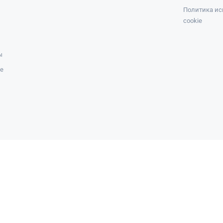
Политика ис
cookie
ы
же