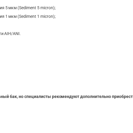
 5 мкм (Sediment 5 micron);
 1 мкм (Sediment 1 micron);
и AIH/ANI.
ный бак, но специалисты рекомендуют дополнительно приобрести м