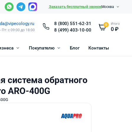
Заказать бесплатный звонок
Москва
da@vipecology.ru
8 (800) 551-62-31
Итого
0
0
₽
8 (499) 403-10-00
- Пт: с 09:00 до 18:00
изнеса
Покупателю
Блог
Контакты
 система обратного
ro ARO-400G
400G