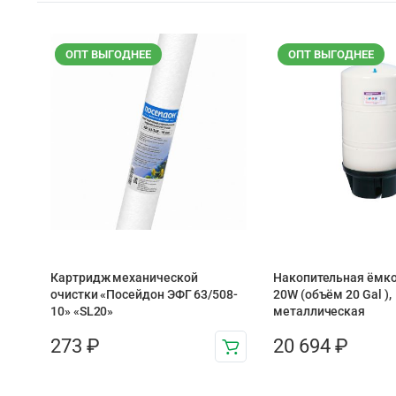
ОПТ ВЫГОДНЕЕ
ОПТ ВЫГОДНЕЕ
Картридж механической
Накопительная ёмко
очистки «Посейдон ЭФГ 63/508-
20W (объём 20 Gal ),
10» «SL20»
металлическая
273
₽
20 694
₽