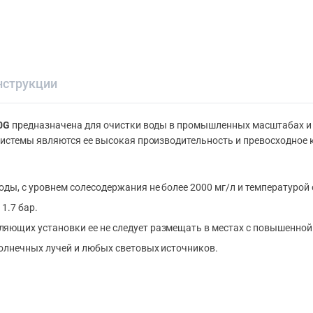
нструкции
0G
предназначена для очистки воды в промышленных масштабах и 
стемы являются ее высокая производительность и превосходное к
ды, с уровнем солесодержания не более 2000 мг/л и температурой о
1.7 бар.
яющих установки ее не следует размещать в местах с повышенной
солнечных лучей и любых световых источников.