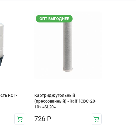
ОПТ ВЫГОДНЕЕ
сть ROT-
Картридж угольный
(прессованный) «Raifil CBC-20-
10» «SL20»
726
₽