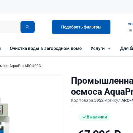
vo
Подобрать фильтры
Пн 
и
Очистка воды в загородном доме
Услуги
Для б
моса AquaPro ARO-400G
Промышленная
осмоса AquaP
Код товара:
5952
Артикул:
ARO-
В наличии