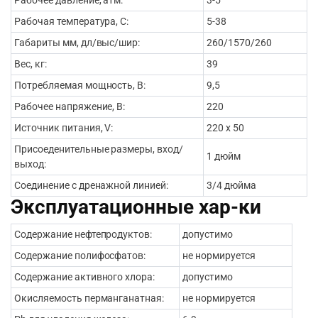
Рабочее давление, атм:
3-5
Рабочая температура, С:
5-38
Габариты мм, дл/выс/шир:
260/1570/260
Вес, кг:
39
Потребляемая мощность, В:
9,5
Рабочее напряжение, В:
220
Источник питания, V:
220 х 50
Присоеденительные размеры, вход/
1 дюйм
выход:
Соединение с дренажной линией:
3/4 дюйма
Эксплуатационные хар-ки
Содержание нефтепродуктов:
допустимо
Содержание полифосфатов:
не нормируется
Содержание активного хлора:
допустимо
Окисляемость перманганатная:
не нормируется