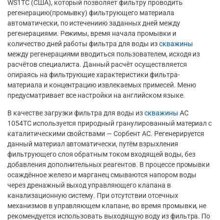
WS1TC (США), который позволяет фильтру проводить
регенерацию(промывку) фильтрующего материала
автоматически, по истечениию заданных дней между
регенерациями. Режимы, время начала промывки и
количество дней работы фильтра для воды из
скважины
между регенерациями вводиться пользователем, исходя из
расчётов специалиста. Данный расчёт осуществляется
опираясь на фильтрующие характеристики фильтра-
материала и концентрацию извлекаемых примесей. Меню
предусматривает все настройки на английском языке.
В качестве загрузки фильтра для воды из
скважины
АС
1054ТС используется природный гранулированный материал с
каталитическими свойствами — Сорбент АС. Регенерируется
данный материал автоматически, путём взрыхления
фильтрующего слоя обратным током входящей воды, без
добавления дополнительных реагентов. В процессе промывки
осаждённое железо и марганец смываются напором воды
через дренажный выход управляющего клапана в
канализационную систему. При отсутствии отсечных
механизмов в управляющем клапане, во время промывки, не
рекомендуется использовать выходящую воду из фильтра. По