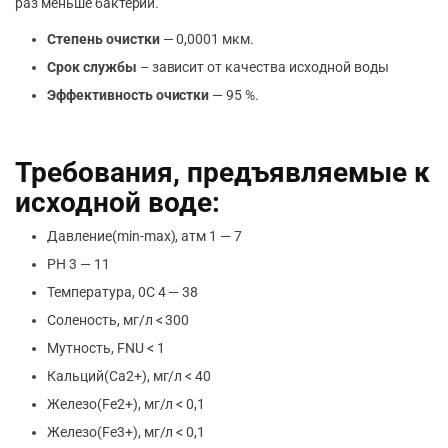
раз меньше бактерий.
Степень очистки
— 0,0001 мкм.
Срок службы
– зависит от качества исходной воды
Эффективность очистки
— 95 %.
Требования, предъявляемые к
исходной воде:
Давление(min-max), атм 1 — 7
РН 3 — 11
Температура, 0С 4 — 38
Соленость, мг/л < 300
Мутность, FNU < 1
Кальций(Ca2+), мг/л < 40
Железо(Fe2+), мг/л < 0,1
Железо(Fe3+), мг/л < 0,1