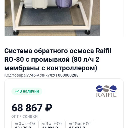
Система обратного осмоса Raifil
RO-80 с промывкой (80 л/ч 2
мембраны с контроллером)
Код товара:
7746
Артикул:
УТ000000288
В наличии
68 867
₽
ОПТ / СКИДКИ
от 2 шт. (-1%)
от 5 шт. (-3%)
от 15 шт. (-5%)