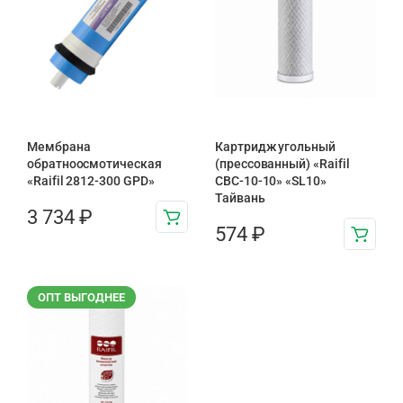
Мембрана
Картридж угольный
обратноосмотическая
(прессованный) «Raifil
«Raifil 2812-300 GPD»
CBC-10-10» «SL10»
Тайвань
3 734
₽
574
₽
ОПТ ВЫГОДНЕЕ