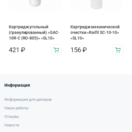
Картридж угольный
Картридж механической
(гранулированный) «GAC-
очистки «Raifil SC-10-10»
10R-C (RO-805)» «SL10»
«SL10»
421
₽
156
₽
Информация
Информация для дилеров
Наши работы
Отзывы
Новости