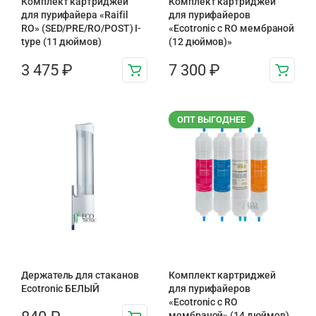
Комплект картриджей
Комплект картриджей
для пурифайера «Raifil
для пурифайеров
RO» (SED/PRE/RO/POST) I-
«Ecotronic с RO мембраной
type (11 дюймов)
(12 дюймов)»
3 475
₽
7 300
₽
ОПТ ВЫГОДНЕЕ
Держатель для стаканов
Комплект картриджей
Ecotronic БЕЛЫЙ
для пурифайеров
«Ecotronic с RO
мембраной» (14 дюймов)