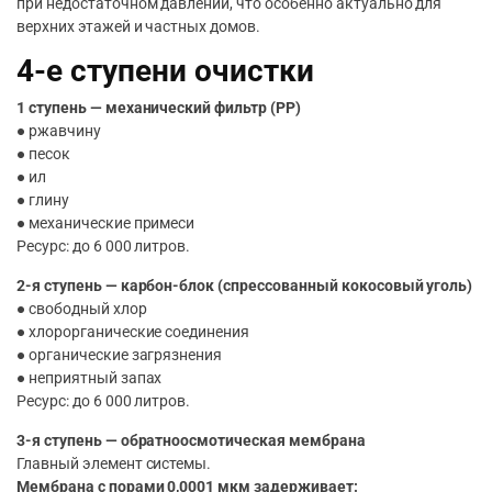
при недостаточном давлении, что особенно актуально для
верхних этажей и частных домов.
4-е ступени очистки
1 ступень — механический фильтр (PP)
● ржавчину
● песок
● ил
● глину
● механические примеси
Ресурс: до 6 000 литров.
2-я ступень — карбон-блок (спрессованный кокосовый уголь)
● свободный хлор
● хлорорганические соединения
● органические загрязнения
● неприятный запах
Ресурс: до 6 000 литров.
3-я ступень — обратноосмотическая мембрана
Главный элемент системы.
Мембрана с порами 0,0001 мкм задерживает: