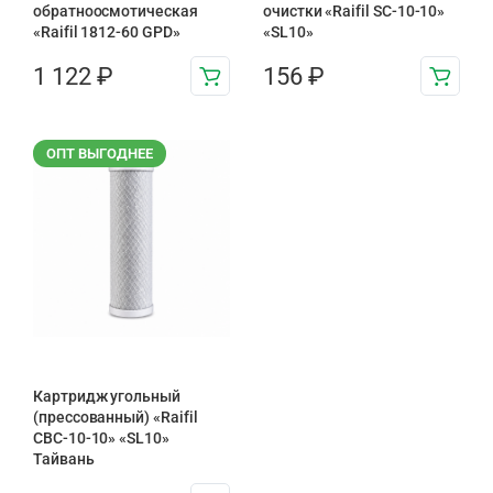
обратноосмотическая
очистки «Raifil SC-10-10»
«Raifil 1812-60 GPD»
«SL10»
1 122
₽
156
₽
ОПТ ВЫГОДНЕЕ
Картридж угольный
(прессованный) «Raifil
CBC-10-10» «SL10»
Тайвань